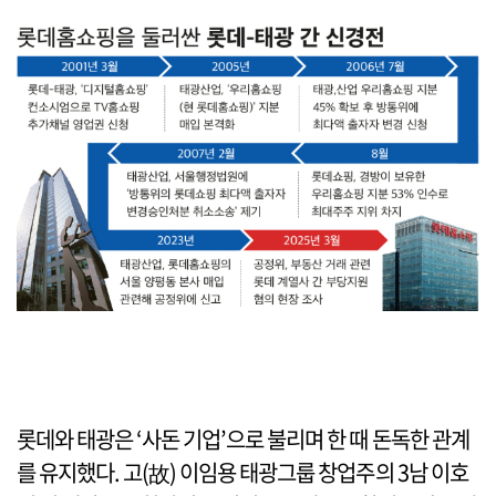
롯데와 태광은 ‘사돈 기업’으로 불리며 한 때 돈독한 관계
를 유지했다. 고(故) 이임용 태광그룹 창업주의 3남 이호