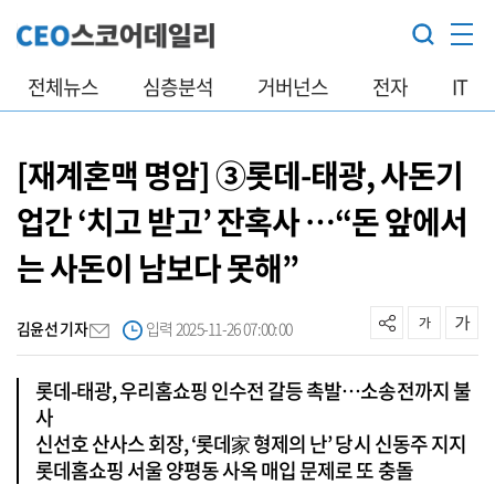
전체뉴스
심층분석
거버넌스
전자
IT
[재계혼맥 명암] ③롯데-태광, 사돈기
업간 ‘치고 받고’ 잔혹사 …“돈 앞에서
는 사돈이 남보다 못해”
김윤선 기자
입력 2025-11-26 07:00:00
롯데-태광, 우리홈쇼핑 인수전 갈등 촉발…소송전까지 불
사
신선호 산사스 회장, ‘롯데家 형제의 난’ 당시 신동주 지지
롯데홈쇼핑 서울 양평동 사옥 매입 문제로 또 충돌