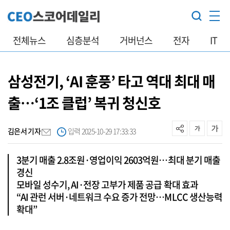
전체뉴스
심층분석
거버넌스
전자
IT
삼성전기, ‘AI 훈풍’ 타고 역대 최대 매
출…‘1조 클럽’ 복귀 청신호
김은서 기자
입력 2025-10-29 17:33:33
3분기 매출 2.8조원·영업이익 2603억원…최대 분기 매출
경신
모바일 성수기, AI·전장 고부가 제품 공급 확대 효과
“AI 관런 서버·네트워크 수요 증가 전망…MLCC 생산능력
확대”