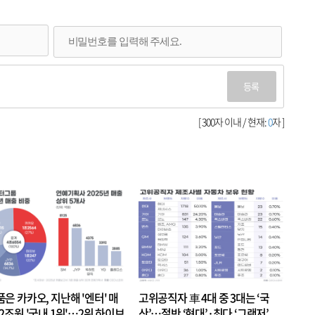
등록
[ 300자 이내 / 현재:
0
자 ]
품은 카카오, 지난해 '엔터' 매
고위공직자 車 4대 중 3대는 ‘국
.2조원 '국내 1위'…2위 하이브
산’…절반 ‘현대’·최다 ‘그랜저’