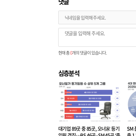
댓글
현재 총
0
개의 댓글이 있습니다.
심층분석
대기업 89곳 중 85곳, 오너家 등기
SM 
임원 겸직…BS 46곳·SM 45곳 ‘족
출 1