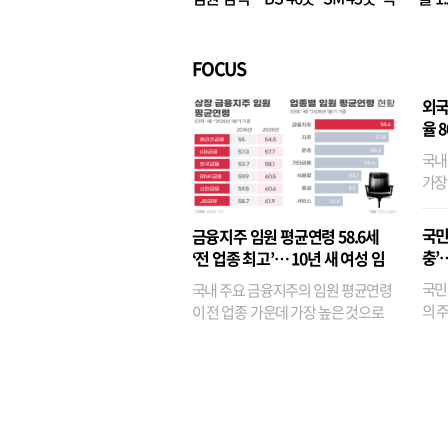
벌경영’ 고착화
·3위
FOCUS
외국
율 
국내
가장
반면
융이
국민
금융지주 임원 평균연령 58.6세
기관
충’
‘전 업종 최고’… 10년 새 여성 임
원은 14배 껑충
국민
국내 주요 금융지주의 임원 평균연령
의 주
이 전 업종 가운데 가장 높은 것으로
가까
나타났다. 금융업 특유의 경험 중심 인
가 
사와 내부 승진 문화가 이어지면서 10
의 대
년새 임원의 평균연령이 높아졌으며,
평균연령이 60대를 기...