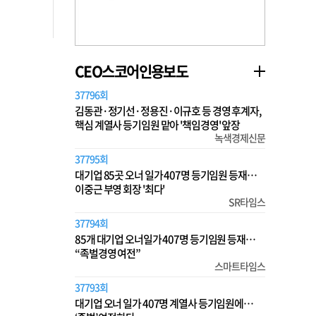
CEO스코어인용보도
37796회
김동관·정기선·정용진·이규호 등 경영 후계자,
핵심 계열사 등기임원 맡아 '책임경영' 앞장
녹색경제신문
37795회
대기업 85곳 오너 일가 407명 등기임원 등재…
이중근 부영 회장 '최다'
SR타임스
37794회
85개 대기업 오너일가 407명 등기임원 등재…
“족벌경영 여전”
스마트타임스
37793회
대기업 오너 일가 407명 계열사 등기임원에…