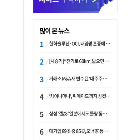
많이 본 뉴스
한화솔루션·OCI, 태양광 훈풍에 실적 개선…美 ‘섹션232’ 최대 변수
[시승기] “전기로 60km, 밟으면 462마력”…볼보 XC60 T8의 두 얼굴
거래소 M&A 새 변수 된 ‘대주주 심사’…네이버·두나무 결합도 영향권
‘차이나머니’, 위메이드 까지 삼켰다… K콘텐츠, 글로벌 확장에도 中 투자 ‘경계령’
삼성 ‘갤Z8’ 일본에서도 물량 동났다…애플 참전 앞두고 선두 수성 ‘시험대’
대기업 89곳 중 85곳, 오너家 등기임원 겸직…BS 46곳·SM 45곳 ‘족벌경영’ 고착화