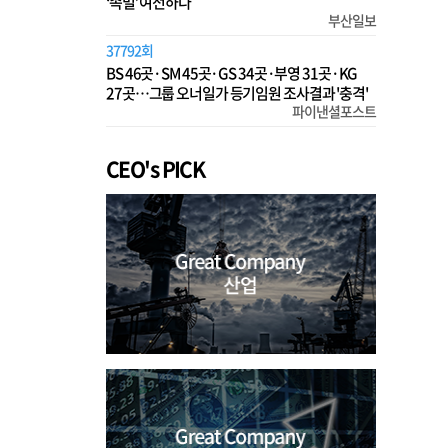
‘족벌’ 여전하다
부산일보
37792회
BS 46곳·SM 45곳·GS 34곳·부영 31곳·KG
27곳…그룹 오너일가 등기임원 조사결과 '충격'
파이낸셜포스트
CEO's PICK