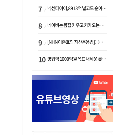
넥센타이어, 8913억 벌고도 순이익 2억…유럽 세부담에 이익 증발
네이버는 몸집 키우고 카카오는 줄였다…‘역대급 실적’에 성장전략은 ‘극과 극’
[NHN 이준호의 자산운용법]①이니시오·JLC ‘부동산’-JLC파트너스 ‘투자’…“부동산 담보대출로 투자재원 확보”
영업익 1000억원 목표 내세운 롯데마트…하반기 ‘오카도’ 시험대