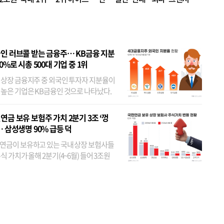
 JYP 순
인 러브콜 받는 금융주… KB금융 지분
80%로 시총 500대 기업 중 1위
 상장 금융지주 중 외국인 투자자 지분율이
 높은 기업은 KB금융인 것으로 나타났다.
 외국인 지분율이 가장 낮은 곳은 메리츠금
었다. 특히 KB금융은 지난달 말 기준 해외
연금 보유 보험주 가치 2분기 3조 ‘껑
투자자 지분율이...
… 삼성생명 90% 급등 덕
연금이 보유하고 있는 국내 상장 보험사들
식 가치가 올해 2분기(4~6월) 들어 3조원
이 불어난 것으로 집계됐다. 삼성생명 주가
이 기간 90% 가까이 치솟으면서 전체 증가분
부분을 책임진 덕...