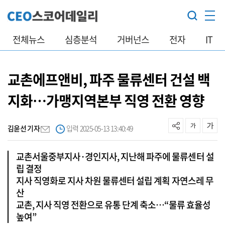
전체뉴스
심층분석
거버넌스
전자
IT
교촌에프앤비, 파주 물류센터 건설 백
지화…가맹지역본부 직영 전환 영향
김윤선 기자
입력 2025-05-13 13:40:49
교촌서울중부지사·경인지사, 지난해 파주에 물류센터 설
립 결정
지사 직영화로 지사 차원 물류센터 설립 계획 자연스레 무
산
교촌, 지사 직영 전환으로 유통 단계 축소…“물류 효율성
높여”