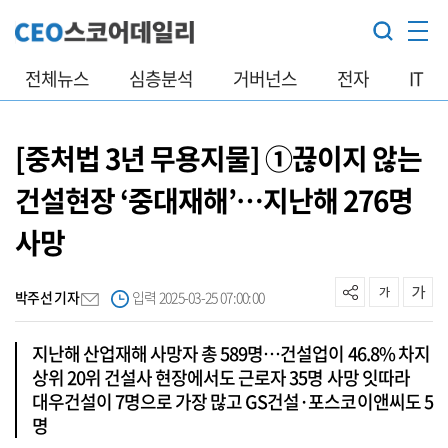
전체뉴스
심층분석
거버넌스
전자
IT
[중처법 3년 무용지물] ①끊이지 않는
건설현장 ‘중대재해’…지난해 276명
사망
박주선 기자
입력 2025-03-25 07:00:00
지난해 산업재해 사망자 총 589명…건설업이 46.8% 차지
상위 20위 건설사 현장에서도 근로자 35명 사망 잇따라
대우건설이 7명으로 가장 많고 GS건설·포스코이앤씨도 5
명