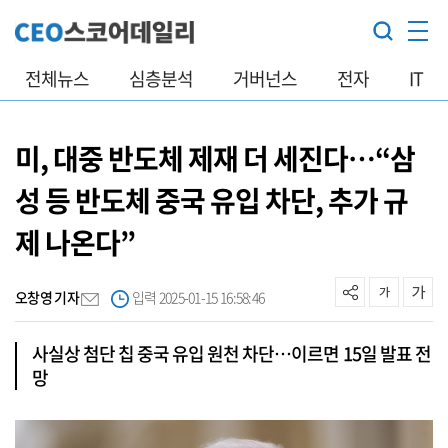
전체뉴스
심층분석
거버넌스
전자
IT
미, 대중 반도체 제재 더 세진다…“삼
성 등 반도체 중국 유입 차단, 추가 규
제 나온다”
오창영 기자
입력 2025-01-15 16:58:46
사실상 첨단 칩 중국 유입 원천 차단…이르면 15일 발표 전
망