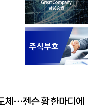
K-반도체…젠슨 황 한마디에