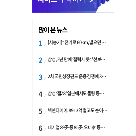
많이 본 뉴스
[시승기] “전기로 60km, 밟으면 462마력”…볼보 XC60 T8의 두 얼굴
삼성, 2년 만에 ‘갤럭시 핏4’ 선보이나…웨어러블 생태계 확장 ‘시동’
2차 국민성장펀드 운용 경쟁에 33개사 몰렸다…신한·하나 등 새 얼굴 대거 합류
삼성 ‘갤Z8’ 일본에서도 물량 동났다…애플 참전 앞두고 선두 수성 ‘시험대’
넥센타이어, 8913억 벌고도 순이익 2억…유럽 세부담에 이익 증발
대기업 89곳 중 85곳, 오너家 등기임원 겸직…BS 46곳·SM 45곳 ‘족벌경영’ 고착화