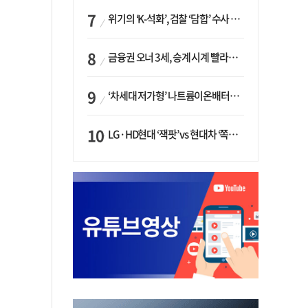
위기의 ‘K-석화’, 검찰 ‘담합’ 수사 착수…“LG·한화·롯데 등 7개 업체, 8개 제품 가격 담합”
금융권 오너 3세, 승계 시계 빨라지나…한국투자 ‘속도’·미래에셋·메리츠는 ‘거리두기’
‘차세대 저가형’ 나트륨이온배터리 시대 오나…LG화학·에코프로, 상용화 속도낸다
LG·HD현대 ‘잭팟’ vs 현대차 ‘쪽박’…글로벌 사모펀드, 韓 대기업 투자 ‘희비’