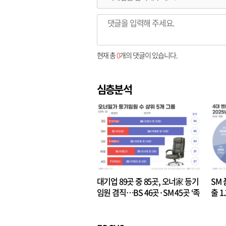
현재 총
0
개의 댓글이 있습니다.
심층분석
대기업 89곳 중 85곳, 오너家 등기
SM 
임원 겸직…BS 46곳·SM 45곳 ‘족
출 1
벌경영’ 고착화
·3위