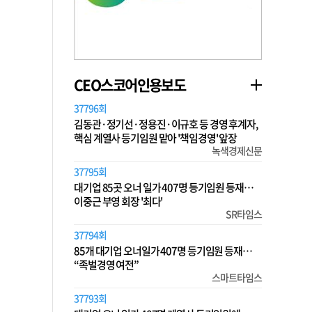
CEO스코어인용보도
37796회
김동관·정기선·정용진·이규호 등 경영 후계자,
핵심 계열사 등기임원 맡아 '책임경영' 앞장
녹색경제신문
37795회
대기업 85곳 오너 일가 407명 등기임원 등재…
이중근 부영 회장 '최다'
SR타임스
37794회
85개 대기업 오너일가 407명 등기임원 등재…
“족벌경영 여전”
스마트타임스
37793회