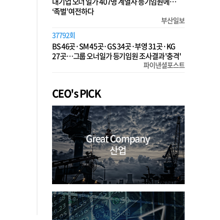
대기업 오너 일가 407명 계열사 등기임원에…
‘족벌’ 여전하다
부산일보
37792회
BS 46곳·SM 45곳·GS 34곳·부영 31곳·KG
27곳…그룹 오너일가 등기임원 조사결과 '충격'
파이낸셜포스트
CEO's PICK