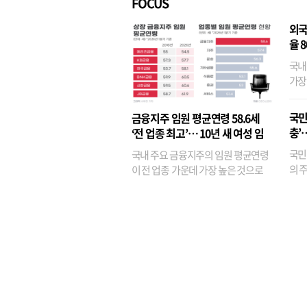
FOCUS
외국
율 
국내
가장
반면
융이
국민
금융지주 임원 평균연령 58.6세
기관
충’
‘전 업종 최고’… 10년 새 여성 임
원은 14배 껑충
국민
국내 주요 금융지주의 임원 평균연령
의 주
이 전 업종 가운데 가장 높은 것으로
가까
나타났다. 금융업 특유의 경험 중심 인
가 
사와 내부 승진 문화가 이어지면서 10
의 대
년새 임원의 평균연령이 높아졌으며,
평균연령이 60대를 기...