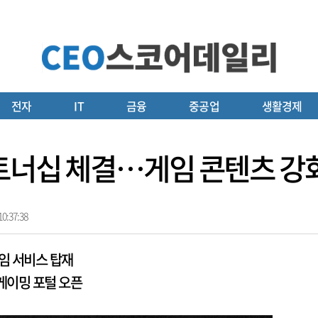
전자
IT
금융
중공업
생활경제
파트너십 체결…게임 콘텐츠 강
0:37:38
임 서비스 탑재
…게이밍 포털 오픈