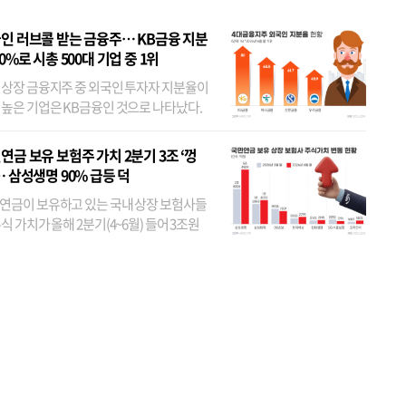
인 러브콜 받는 금융주… KB금융 지분
80%로 시총 500대 기업 중 1위
 상장 금융지주 중 외국인 투자자 지분율이
 높은 기업은 KB금융인 것으로 나타났다.
 외국인 지분율이 가장 낮은 곳은 메리츠금
었다. 특히 KB금융은 지난달 말 기준 해외
연금 보유 보험주 가치 2분기 3조 ‘껑
투자자 지분율이...
… 삼성생명 90% 급등 덕
연금이 보유하고 있는 국내 상장 보험사들
식 가치가 올해 2분기(4~6월) 들어 3조원
이 불어난 것으로 집계됐다. 삼성생명 주가
이 기간 90% 가까이 치솟으면서 전체 증가분
부분을 책임진 덕...