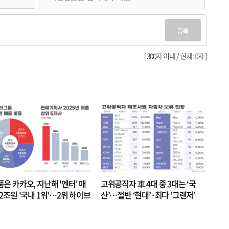
등록
[ 300자 이내 / 현재:
0
자 ]
품은 카카오, 지난해 '엔터' 매
고위공직자 車 4대 중 3대는 ‘국
.2조원 '국내 1위'…2위 하이브
산’…절반 ‘현대’·최다 ‘그랜저’
 JYP 순