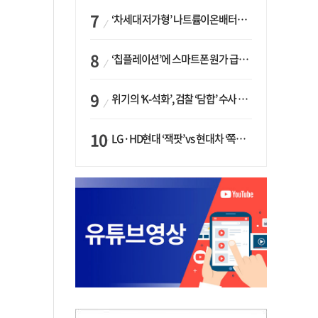
‘차세대 저가형’ 나트륨이온배터리 시대 오나…LG화학·에코프로, 상용화 속도낸다
‘칩플레이션’에 스마트폰 원가 급등…삼성전자, ‘엑시노스’ 채택 확대하나
위기의 ‘K-석화’, 검찰 ‘담합’ 수사 착수…“LG·한화·롯데 등 7개 업체, 8개 제품 가격 담합”
LG·HD현대 ‘잭팟’ vs 현대차 ‘쪽박’…글로벌 사모펀드, 韓 대기업 투자 ‘희비’