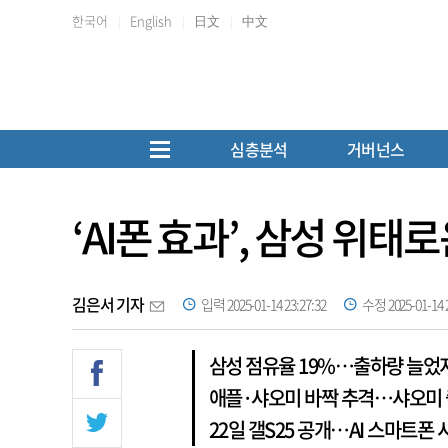
한국어
English
日文
中文
심층분석
거버넌스
‘AI폰 효과’, 삼성 위태
김은서 기자
입력 2025-01-14 23:27:32
수정 2025-01-14 2
삼성 점유율 19%…출하량 늘었
애플·샤오미 바짝 추격…샤오미 
22일 갤S25 공개…AI 스마트폰 