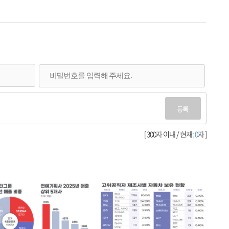
등록
[ 300자 이내 / 현재:
0
자 ]