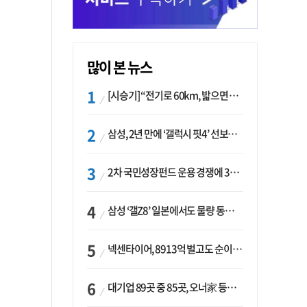
많이 본 뉴스
[시승기] “전기로 60km, 밟으면 462마력”…볼보 XC60 T8의 두 얼굴
삼성, 2년 만에 ‘갤럭시 핏4’ 선보이나…웨어러블 생태계 확장 ‘시동’
2차 국민성장펀드 운용 경쟁에 33개사 몰렸다…신한·하나 등 새 얼굴 대거 합류
삼성 ‘갤Z8’ 일본에서도 물량 동났다…애플 참전 앞두고 선두 수성 ‘시험대’
넥센타이어, 8913억 벌고도 순이익 2억…유럽 세부담에 이익 증발
대기업 89곳 중 85곳, 오너家 등기임원 겸직…BS 46곳·SM 45곳 ‘족벌경영’ 고착화