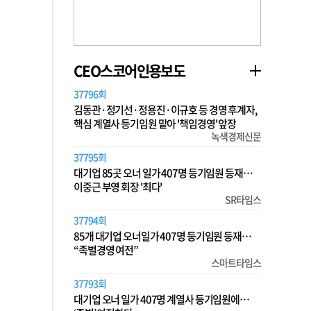
CEO스코어인용보도
37796회
김동관·정기선·정용진·이규호 등 경영 후계자,
핵심 계열사 등기임원 맡아 '책임경영' 앞장
녹색경제신문
37795회
대기업 85곳 오너 일가 407명 등기임원 등재…
이중근 부영 회장 '최다'
SR타임스
37794회
85개 대기업 오너일가 407명 등기임원 등재…
“족벌경영 여전”
스마트타임스
37793회
대기업 오너 일가 407명 계열사 등기임원에…