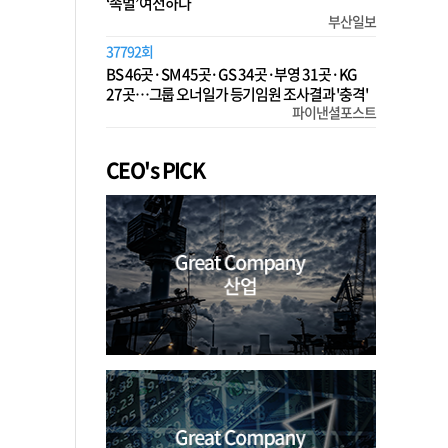
‘족벌’ 여전하다
부산일보
37792회
BS 46곳·SM 45곳·GS 34곳·부영 31곳·KG
27곳…그룹 오너일가 등기임원 조사결과 '충격'
파이낸셜포스트
CEO's PICK