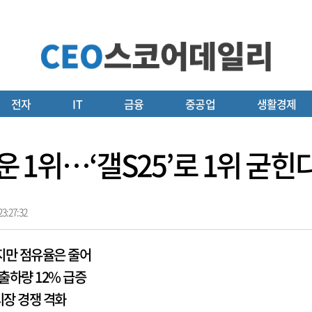
전자
IT
금융
중공업
생활경제
로운 1위…‘갤S25’로 1위 굳힌
3:27:32
지만 점유율은 줄어
출하량 12% 급증
시장 경쟁 격화