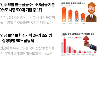
인 러브콜 받는 금융주… KB금융 지분
80%로 시총 500대 기업 중 1위
 상장 금융지주 중 외국인 투자자 지분율이
 높은 기업은 KB금융인 것으로 나타났다.
 외국인 지분율이 가장 낮은 곳은 메리츠금
었다. 특히 KB금융은 지난달 말 기준 해외
연금 보유 보험주 가치 2분기 3조 ‘껑
투자자 지분율이...
… 삼성생명 90% 급등 덕
연금이 보유하고 있는 국내 상장 보험사들
식 가치가 올해 2분기(4~6월) 들어 3조원
이 불어난 것으로 집계됐다. 삼성생명 주가
이 기간 90% 가까이 치솟으면서 전체 증가분
부분을 책임진 덕...