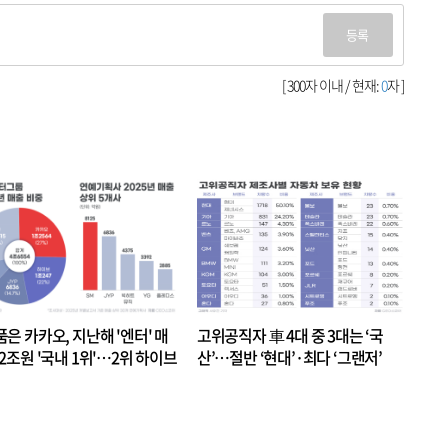
등록
[ 300자 이내 / 현재:
0
자 ]
품은 카카오, 지난해 '엔터' 매
고위공직자 車 4대 중 3대는 ‘국
.2조원 '국내 1위'…2위 하이브
산’…절반 ‘현대’·최다 ‘그랜저’
 JYP 순