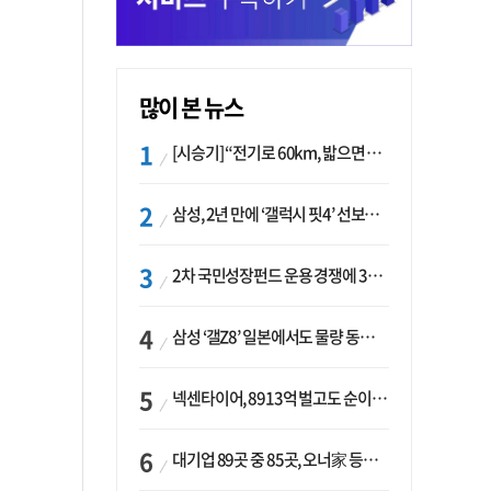
많이 본 뉴스
[시승기] “전기로 60km, 밟으면 462마력”…볼보 XC60 T8의 두 얼굴
삼성, 2년 만에 ‘갤럭시 핏4’ 선보이나…웨어러블 생태계 확장 ‘시동’
2차 국민성장펀드 운용 경쟁에 33개사 몰렸다…신한·하나 등 새 얼굴 대거 합류
삼성 ‘갤Z8’ 일본에서도 물량 동났다…애플 참전 앞두고 선두 수성 ‘시험대’
넥센타이어, 8913억 벌고도 순이익 2억…유럽 세부담에 이익 증발
대기업 89곳 중 85곳, 오너家 등기임원 겸직…BS 46곳·SM 45곳 ‘족벌경영’ 고착화