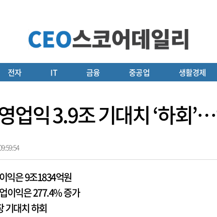
전자
IT
금융
중공업
생활경제
영업익 3.9조 기대치 ‘하회’…
9:59:54
업이익은 9조1834억원
영업이익은 277.4% 증가
장 기대치 하회