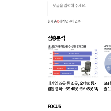
현재 총
0
개의 댓글이 있습니다.
심층분석
대기업 89곳 중 85곳, 오너家 등기
SM 
임원 겸직…BS 46곳·SM 45곳 ‘족
출 1
벌경영’ 고착화
·3위
FOCUS