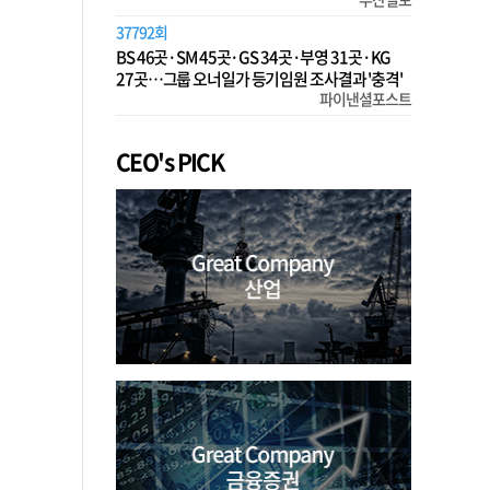
37792회
BS 46곳·SM 45곳·GS 34곳·부영 31곳·KG
27곳…그룹 오너일가 등기임원 조사결과 '충격'
파이낸셜포스트
CEO's PICK