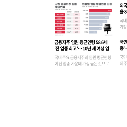
외국
율 
국내
가장
반면
융이
국민
금융지주 임원 평균연령 58.6세
기관
충’
‘전 업종 최고’… 10년 새 여성 임
원은 14배 껑충
국민
국내 주요 금융지주의 임원 평균연령
의 주
이 전 업종 가운데 가장 높은 것으로
가까
나타났다. 금융업 특유의 경험 중심 인
가 
사와 내부 승진 문화가 이어지면서 10
의 대
년새 임원의 평균연령이 높아졌으며,
평균연령이 60대를 기...