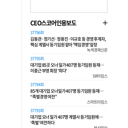
CEO스코어인용보도
37796회
김동관·정기선·정용진·이규호 등 경영 후계자,
핵심 계열사 등기임원 맡아 '책임경영' 앞장
녹색경제신문
37795회
대기업 85곳 오너 일가 407명 등기임원 등재…
이중근 부영 회장 '최다'
SR타임스
37794회
85개 대기업 오너일가 407명 등기임원 등재…
“족벌경영 여전”
스마트타임스
37793회
대기업 오너 일가 407명 계열사 등기임원에…
‘족벌’ 여전하다
부산일보