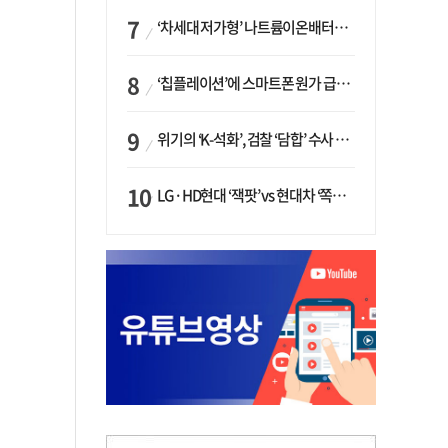
‘차세대 저가형’ 나트륨이온배터리 시대 오나…LG화학·에코프로, 상용화 속도낸다
‘칩플레이션’에 스마트폰 원가 급등…삼성전자, ‘엑시노스’ 채택 확대하나
위기의 ‘K-석화’, 검찰 ‘담합’ 수사 착수…“LG·한화·롯데 등 7개 업체, 8개 제품 가격 담합”
LG·HD현대 ‘잭팟’ vs 현대차 ‘쪽박’…글로벌 사모펀드, 韓 대기업 투자 ‘희비’