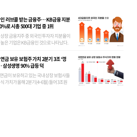
인 러브콜 받는 금융주… KB금융 지분
80%로 시총 500대 기업 중 1위
 상장 금융지주 중 외국인 투자자 지분율이
 높은 기업은 KB금융인 것으로 나타났다.
 외국인 지분율이 가장 낮은 곳은 메리츠금
었다. 특히 KB금융은 지난달 말 기준 해외
연금 보유 보험주 가치 2분기 3조 ‘껑
투자자 지분율이...
… 삼성생명 90% 급등 덕
연금이 보유하고 있는 국내 상장 보험사들
식 가치가 올해 2분기(4~6월) 들어 3조원
이 불어난 것으로 집계됐다. 삼성생명 주가
이 기간 90% 가까이 치솟으면서 전체 증가분
부분을 책임진 덕...