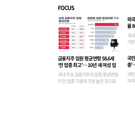
FOCUS
외국
율 
국내
가장
반면
융이
국민
금융지주 임원 평균연령 58.6세
기관
충’
‘전 업종 최고’… 10년 새 여성 임
원은 14배 껑충
국민
국내 주요 금융지주의 임원 평균연령
의 주
이 전 업종 가운데 가장 높은 것으로
가까
나타났다. 금융업 특유의 경험 중심 인
가 
사와 내부 승진 문화가 이어지면서 10
의 대
년새 임원의 평균연령이 높아졌으며,
평균연령이 60대를 기...