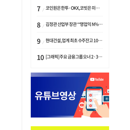
코인원은 한투·OKX, 코빗은 미래에셋…중소 거래소 ‘금융 동맹’ 승부수
김정관 산업부 장관 “‘영업익 N% 성과급’ 지급 반대…주주·투자자 이익 반해”
현대건설, 업계 최초 수주잔고 100조 돌파…하반기 ‘원전’ 수주 드라이브
[그래픽] 주요 금융그룹 오너 2·3세 현황