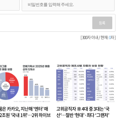
등록
[ 300자 이내 / 현재:
0
자 ]
품은 카카오, 지난해 '엔터' 매
고위공직자 車 4대 중 3대는 ‘국
.2조원 '국내 1위'…2위 하이브
산’…절반 ‘현대’·최다 ‘그랜저’
 JYP 순