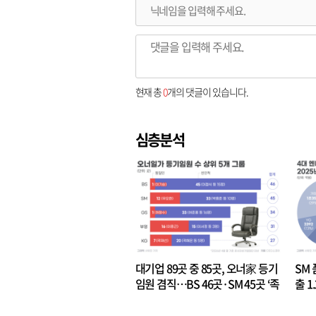
현재 총
0
개의 댓글이 있습니다.
심층분석
대기업 89곳 중 85곳, 오너家 등기
SM 
임원 겸직…BS 46곳·SM 45곳 ‘족
출 1
벌경영’ 고착화
·3위