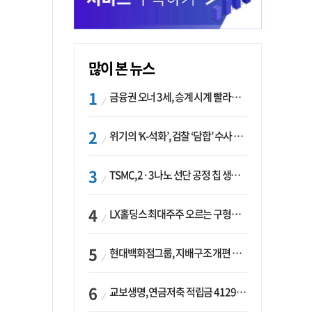
많이 본 뉴스
금융권 오너 3세, 승계 시계 빨라지나…한국투자 ‘속도’·미래에셋·메리츠는 ‘거리두기’
위기의 ‘K-석화’, 검찰 ‘담합’ 수사 착수…“LG·한화·롯데 등 7개 업체, 8개 제품 가격 담합”
TSMC, 2·3나노 선단 공정 칩 생산 가속화…삼성, 파운드리 확장 변수 맞나
LX홀딩스 최대주주 오르는 구형모 사장…계열사 실적 개선 ‘과제’
현대백화점그룹, 지배구조 개편 작업…지주사 행위제한 요건 해소
교보생명, 연금저축 적립금 4129억 증가 ‘1위’…KB라이프는 최대 감소율