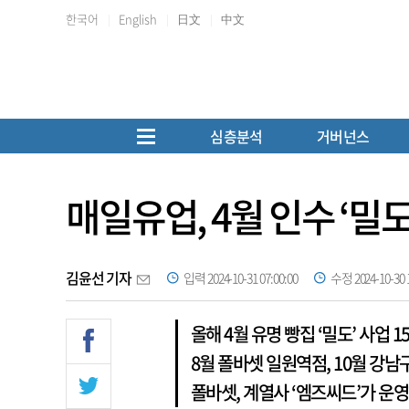
한국어
English
日文
中文
심층분석
거버넌스
매일유업, 4월 인수 ‘밀
김윤선 기자
입력 2024-10-31 07:00:00
수정 2024-10-30 1
올해 4월 유명 빵집 ‘밀도’ 사업 
8월 폴바셋 일원역점, 10월 강남
폴바셋, 계열사 ‘엠즈씨드’가 운