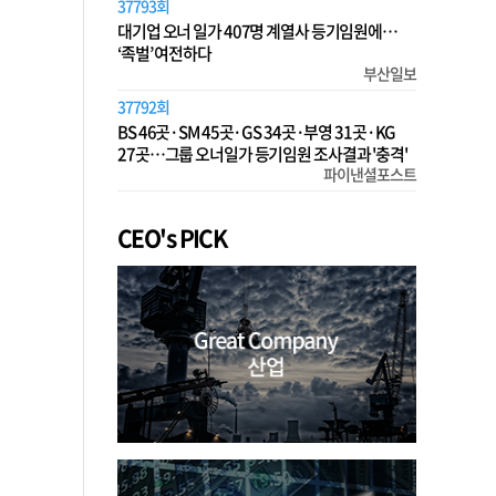
37793회
대기업 오너 일가 407명 계열사 등기임원에…
‘족벌’ 여전하다
부산일보
37792회
BS 46곳·SM 45곳·GS 34곳·부영 31곳·KG
27곳…그룹 오너일가 등기임원 조사결과 '충격'
파이낸셜포스트
CEO's PICK