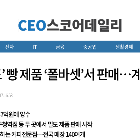
전자
IT
금융
중공업
생활경제
도’ 빵 제품 ‘폴바셋’서 판매
7:16:53
157억원에 양수
구청역점 등 두 곳에서 밀도 제품 판매 시작
영하는 커피전문점…전국 매장 140여개