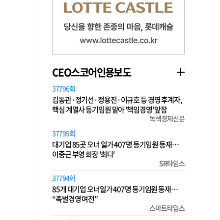
CEO스코어인용보도
37796회
김동관·정기선·정용진·이규호 등 경영 후계자,
핵심 계열사 등기임원 맡아 '책임경영' 앞장
녹색경제신문
37795회
대기업 85곳 오너 일가 407명 등기임원 등재…
이중근 부영 회장 '최다'
SR타임스
37794회
85개 대기업 오너일가 407명 등기임원 등재…
“족벌경영 여전”
스마트타임스