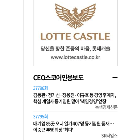
CEO스코어인용보도
37796회
김동관·정기선·정용진·이규호 등 경영 후계자,
핵심 계열사 등기임원 맡아 '책임경영' 앞장
녹색경제신문
37795회
대기업 85곳 오너 일가 407명 등기임원 등재…
이중근 부영 회장 '최다'
SR타임스