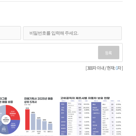
등록
[ 300자 이내 / 현재:
0
자 ]