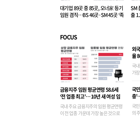
대기업 89곳 중 85곳, 오너家 등기
SM 
임원 겸직…BS 46곳·SM 45곳 ‘족
출 1
벌경영’ 고착화
·3위
FOCUS
외국
율 
국내
가장
반면
융이
국민
금융지주 임원 평균연령 58.6세
기관
충’
‘전 업종 최고’… 10년 새 여성 임
원은 14배 껑충
국민
국내 주요 금융지주의 임원 평균연령
의 주
이 전 업종 가운데 가장 높은 것으로
가까
나타났다. 금융업 특유의 경험 중심 인
가 
사와 내부 승진 문화가 이어지면서 10
의 대
년새 임원의 평균연령이 높아졌으며,