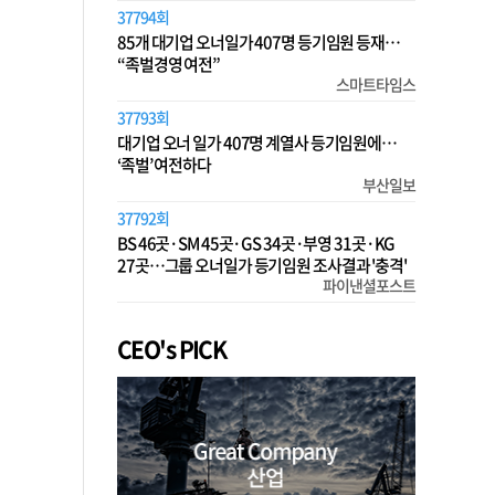
37794회
85개 대기업 오너일가 407명 등기임원 등재…
“족벌경영 여전”
스마트타임스
37793회
대기업 오너 일가 407명 계열사 등기임원에…
‘족벌’ 여전하다
부산일보
37792회
BS 46곳·SM 45곳·GS 34곳·부영 31곳·KG
27곳…그룹 오너일가 등기임원 조사결과 '충격'
파이낸셜포스트
CEO's PICK