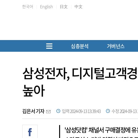
한국어
English
日文
中文
심층분석
거버넌스
삼성전자, 디지털고객경
높아
김은서 기자
입력 2024-09-13 13:39:43
수정 2024-09-13 1
'삼성닷컴' 채널서 구매결정에 유