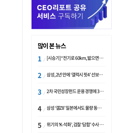
많이 본 뉴스
[시승기] “전기로 60km, 밟으면 462마력”…볼보 XC60 T8의 두 얼굴
삼성, 2년 만에 ‘갤럭시 핏4’ 선보이나…웨어러블 생태계 확장 ‘시동’
2차 국민성장펀드 운용 경쟁에 33개사 몰렸다…신한·하나 등 새 얼굴 대거 합류
삼성 ‘갤Z8’ 일본에서도 물량 동났다…애플 참전 앞두고 선두 수성 ‘시험대’
위기의 ‘K-석화’, 검찰 ‘담합’ 수사 착수…“LG·한화·롯데 등 7개 업체, 8개 제품 가격 담합”