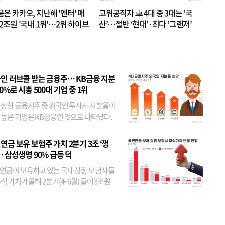
품은 카카오, 지난해 '엔터' 매
고위공직자 車 4대 중 3대는 ‘국
.2조원 '국내 1위'…2위 하이브
산’…절반 ‘현대’·최다 ‘그랜저’
 JYP 순
인 러브콜 받는 금융주… KB금융 지분
80%로 시총 500대 기업 중 1위
 상장 금융지주 중 외국인 투자자 지분율이
 높은 기업은 KB금융인 것으로 나타났다.
 외국인 지분율이 가장 낮은 곳은 메리츠금
었다. 특히 KB금융은 지난달 말 기준 해외
연금 보유 보험주 가치 2분기 3조 ‘껑
투자자 지분율이...
… 삼성생명 90% 급등 덕
연금이 보유하고 있는 국내 상장 보험사들
식 가치가 올해 2분기(4~6월) 들어 3조원
이 불어난 것으로 집계됐다. 삼성생명 주가
이 기간 90% 가까이 치솟으면서 전체 증가분
부분을 책임진 덕...