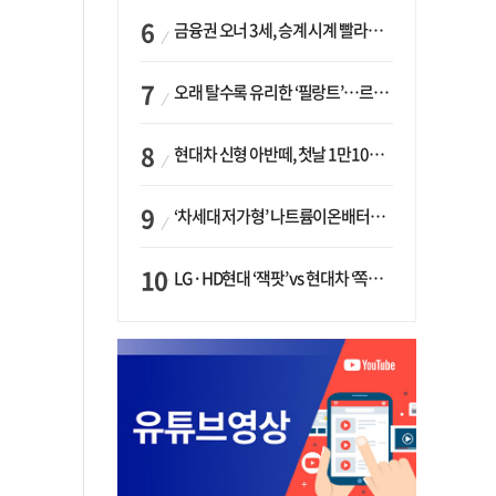
금융권 오너 3세, 승계 시계 빨라지나…한국투자 ‘속도’·미래에셋·메리츠는 ‘거리두기’
오래 탈수록 유리한 ‘필랑트’…르노코리아, 5년 뒤 잔존가치 53% 보장
현대차 신형 아반떼, 첫날 1만1094대 계약…역대 최고치 경신
‘차세대 저가형’ 나트륨이온배터리 시대 오나…LG화학·에코프로, 상용화 속도낸다
LG·HD현대 ‘잭팟’ vs 현대차 ‘쪽박’…글로벌 사모펀드, 韓 대기업 투자 ‘희비’