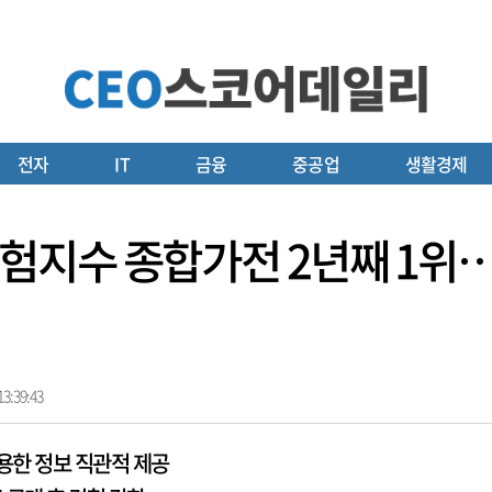
전자
IT
금융
중공업
생활경제
험지수 종합가전 2년째 1위…
3:39:43
용한 정보 직관적 제공