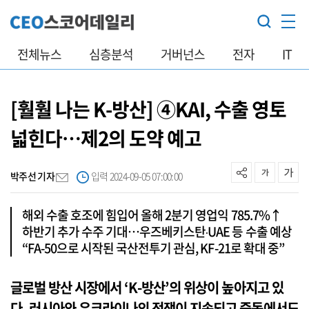
전체뉴스
심층분석
거버넌스
전자
IT
[훨훨 나는 K-방산] ④KAI, 수출 영토
넓힌다…제2의 도약 예고
박주선 기자
입력 2024-09-05 07:00:00
해외 수출 호조에 힘입어 올해 2분기 영업익 785.7%↑
하반기 추가 수주 기대…우즈베키스탄‧UAE 등 수출 예상
“FA-50으로 시작된 국산전투기 관심, KF-21로 확대 중”
글로벌 방산 시장에서 ‘K-방산’의 위상이 높아지고 있
다. 러시아와 우크라이나의 전쟁이 지속되고 중동에서도