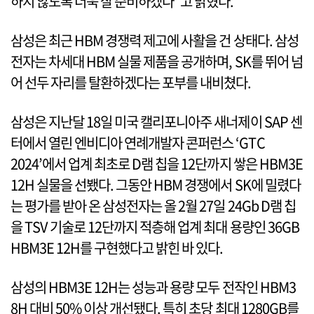
하지 않도록 더욱 잘 준비하겠다”고 밝혔다.
삼성은 최근 HBM 경쟁력 제고에 사활을 건 상태다. 삼성
전자는 차세대 HBM 실물 제품을 공개하며, SK를 뛰어 넘
어 선두 자리를 탈환하겠다는 포부를 내비쳤다.
삼성은 지난달 18일 미국 캘리포니아주 새너제이 SAP 센
터에서 열린 엔비디아 연례개발자 콘퍼런스 ‘GTC
2024’에서 업계 최초로 D램 칩을 12단까지 쌓은 HBM3E
12H 실물을 선뵀다. 그동안 HBM 경쟁에서 SK에 밀렸다
는 평가를 받아 온 삼성전자는 올 2월 27일 24Gb D램 칩
을 TSV 기술로 12단까지 적층해 업계 최대 용량인 36GB
HBM3E 12H를 구현했다고 밝힌 바 있다.
삼성의 HBM3E 12H는 성능과 용량 모두 전작인 HBM3
8H 대비 50% 이상 개선됐다. 특히 초당 최대 1280GB를