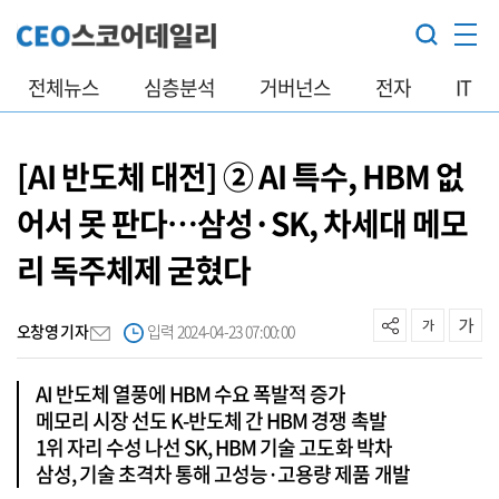
전체뉴스
심층분석
거버넌스
전자
IT
[AI 반도체 대전] ② AI 특수, HBM 없
어서 못 판다…삼성·SK, 차세대 메모
리 독주체제 굳혔다
오창영 기자
입력 2024-04-23 07:00:00
AI 반도체 열풍에 HBM 수요 폭발적 증가
메모리 시장 선도 K-반도체 간 HBM 경쟁 촉발
1위 자리 수성 나선 SK, HBM 기술 고도화 박차
삼성, 기술 초격차 통해 고성능·고용량 제품 개발