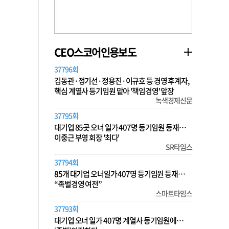
CEO스코어인용보도
37796회
김동관·정기선·정용진·이규호 등 경영 후계자,
핵심 계열사 등기임원 맡아 '책임경영' 앞장
녹색경제신문
37795회
대기업 85곳 오너 일가 407명 등기임원 등재…
이중근 부영 회장 '최다'
SR타임스
37794회
85개 대기업 오너일가 407명 등기임원 등재…
“족벌경영 여전”
스마트타임스
37793회
대기업 오너 일가 407명 계열사 등기임원에…