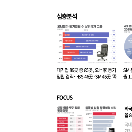
심층분석
대기업 89곳 중 85곳, 오너家 등기
SM 
임원 겸직…BS 46곳·SM 45곳 ‘족
출 1
벌경영’ 고착화
·3위
FOCUS
외국
율 
국내
가장