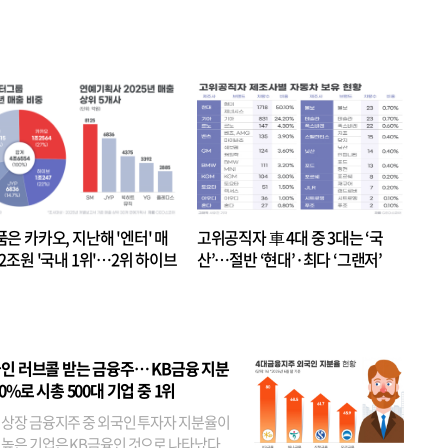
품은 카카오, 지난해 '엔터' 매
고위공직자 車 4대 중 3대는 ‘국
.2조원 '국내 1위'…2위 하이브
산’…절반 ‘현대’·최다 ‘그랜저’
 JYP 순
인 러브콜 받는 금융주… KB금융 지분
80%로 시총 500대 기업 중 1위
 상장 금융지주 중 외국인 투자자 지분율이
 높은 기업은 KB금융인 것으로 나타났다.