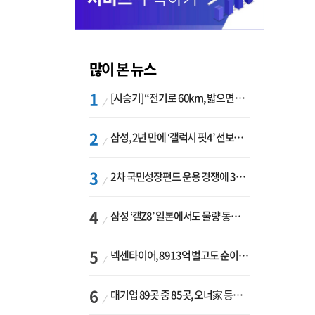
많이 본 뉴스
[시승기] “전기로 60km, 밟으면 462마력”…볼보 XC60 T8의 두 얼굴
삼성, 2년 만에 ‘갤럭시 핏4’ 선보이나…웨어러블 생태계 확장 ‘시동’
2차 국민성장펀드 운용 경쟁에 33개사 몰렸다…신한·하나 등 새 얼굴 대거 합류
삼성 ‘갤Z8’ 일본에서도 물량 동났다…애플 참전 앞두고 선두 수성 ‘시험대’
넥센타이어, 8913억 벌고도 순이익 2억…유럽 세부담에 이익 증발
대기업 89곳 중 85곳, 오너家 등기임원 겸직…BS 46곳·SM 45곳 ‘족벌경영’ 고착화