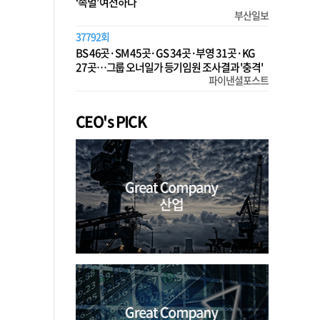
‘족벌’ 여전하다
부산일보
37792회
BS 46곳·SM 45곳·GS 34곳·부영 31곳·KG
27곳…그룹 오너일가 등기임원 조사결과 '충격'
파이낸셜포스트
CEO's PICK