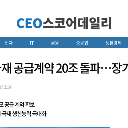
전자
IT
금융
중공업
생활경제
극재 공급계약 20조 돌파…장
7:55:39
모 공급 계약 확보
양극재 생산능력 극대화