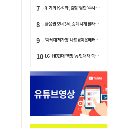
위기의 ‘K-석화’, 검찰 ‘담합’ 수사 착수…“LG·한화·롯데 등 7개 업체, 8개 제품 가격 담합”
금융권 오너 3세, 승계 시계 빨라지나…한국투자 ‘속도’·미래에셋·메리츠는 ‘거리두기’
‘차세대 저가형’ 나트륨이온배터리 시대 오나…LG화학·에코프로, 상용화 속도낸다
LG·HD현대 ‘잭팟’ vs 현대차 ‘쪽박’…글로벌 사모펀드, 韓 대기업 투자 ‘희비’