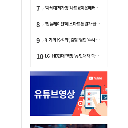
‘차세대 저가형’ 나트륨이온배터리 시대 오나…LG화학·에코프로, 상용화 속도낸다
‘칩플레이션’에 스마트폰 원가 급등…삼성전자, ‘엑시노스’ 채택 확대하나
위기의 ‘K-석화’, 검찰 ‘담합’ 수사 착수…“LG·한화·롯데 등 7개 업체, 8개 제품 가격 담합”
LG·HD현대 ‘잭팟’ vs 현대차 ‘쪽박’…글로벌 사모펀드, 韓 대기업 투자 ‘희비’