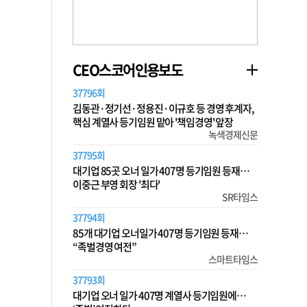
CEO스코어인용보도
37796회
김동관·정기선·정용진·이규호 등 경영 후계자,
핵심 계열사 등기임원 맡아 '책임경영' 앞장
녹색경제신문
37795회
대기업 85곳 오너 일가 407명 등기임원 등재…
이중근 부영 회장 '최다'
SR타임스
37794회
85개 대기업 오너일가 407명 등기임원 등재…
“족벌경영 여전”
스마트타임스
37793회
대기업 오너 일가 407명 계열사 등기임원에…