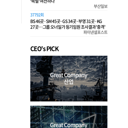
‘족벌’ 여전하다
부산일보
37792회
BS 46곳·SM 45곳·GS 34곳·부영 31곳·KG
27곳…그룹 오너일가 등기임원 조사결과 '충격'
파이낸셜포스트
CEO's PICK