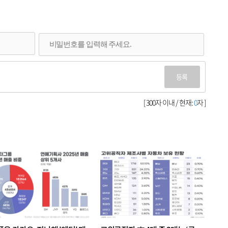
등록
[ 300자 이내 / 현재:
0
자 ]