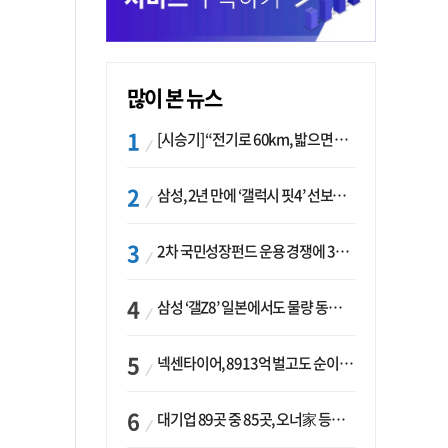
많이 본 뉴스
[시승기] “전기로 60km, 밟으면 462마력”…볼보 XC60 T8의 두 얼굴
삼성, 2년 만에 ‘갤럭시 핏4’ 선보이나…웨어러블 생태계 확장 ‘시동’
2차 국민성장펀드 운용 경쟁에 33개사 몰렸다…신한·하나 등 새 얼굴 대거 합류
삼성 ‘갤Z8’ 일본에서도 물량 동났다…애플 참전 앞두고 선두 수성 ‘시험대’
넥센타이어, 8913억 벌고도 순이익 2억…유럽 세부담에 이익 증발
대기업 89곳 중 85곳, 오너家 등기임원 겸직…BS 46곳·SM 45곳 ‘족벌경영’ 고착화