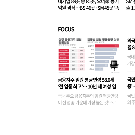
대기업 89곳 중 85곳, 오너家 등기
SM 
임원 겸직…BS 46곳·SM 45곳 ‘족
출 1
벌경영’ 고착화
·3위
FOCUS
외국
율 
국내
가장
반면
융이
국민
금융지주 임원 평균연령 58.6세
기관
충’
‘전 업종 최고’… 10년 새 여성 임
원은 14배 껑충
국민
국내 주요 금융지주의 임원 평균연령
의 주
이 전 업종 가운데 가장 높은 것으로
가까
나타났다. 금융업 특유의 경험 중심 인
가 
사와 내부 승진 문화가 이어지면서 10
의 대
년새 임원의 평균연령이 높아졌으며,
평균연령이 60대를 기...