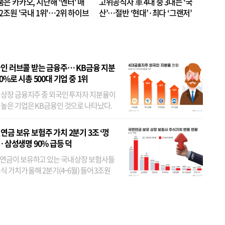
품은 카카오, 지난해 '엔터' 매
고위공직자 車 4대 중 3대는 ‘국
.2조원 '국내 1위'…2위 하이브
산’…절반 ‘현대’·최다 ‘그랜저’
 JYP 순
인 러브콜 받는 금융주… KB금융 지분
80%로 시총 500대 기업 중 1위
 상장 금융지주 중 외국인 투자자 지분율이
 높은 기업은 KB금융인 것으로 나타났다.
 외국인 지분율이 가장 낮은 곳은 메리츠금
었다. 특히 KB금융은 지난달 말 기준 해외
연금 보유 보험주 가치 2분기 3조 ‘껑
투자자 지분율이...
… 삼성생명 90% 급등 덕
연금이 보유하고 있는 국내 상장 보험사들
식 가치가 올해 2분기(4~6월) 들어 3조원
이 불어난 것으로 집계됐다. 삼성생명 주가
이 기간 90% 가까이 치솟으면서 전체 증가분
부분을 책임진 덕...