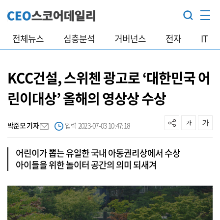
전체뉴스
심층분석
거버넌스
전자
IT
KCC건설, 스위첸 광고로 ‘대한민국 어
린이대상’ 올해의 영상상 수상
박준모 기자
입력 2023-07-03 10:47:18
어린이가 뽑는 유일한 국내 아동권리상에서 수상
아이들을 위한 놀이터 공간의 의미 되새겨