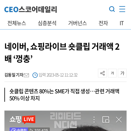
전체뉴스
심층분석
거버넌스
전자
IT
네이버, 쇼핑라이브 숏클립 거래액 2
배 ‘껑충’
김동일 기자
입력 2023-05-12 11:12:32
숏클립 콘텐츠 80%는 SME가 직접 생성…관련 거래액
50% 이상 차지