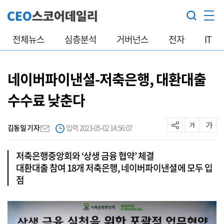
전체뉴스
심층분석
거버넌스
전자
IT
네이버파이낸셜-저축은행, 대환대출
수수료 낮춘다
김동일 기자
입력 2023-05-02 14:56:07
저축은행중앙회와 ‘상생 금융 협약’ 체결
대환대출 참여 18개 저축은행, 네이버파이낸셜에 모두 입
점