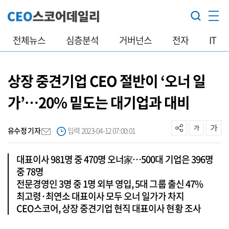
전체뉴스
심층분석
거버넌스
전자
IT
상장 중견기업 CEO 절반이 ‘오너 일
가’…20% 밑도는 대기업과 대비
유수정 기자
입력 2023-04-12 07:00:01
대표이사 981명 중 470명 오너家…500대 기업은 396명
중 78명
전문경영인 3명 중 1명 외부 영입, 5대 그룹 출신 47%
최고령·최연소 대표이사 모두 오너 일가가 차지
CEO스코어, 상장 중견기업 현직 대표이사 현황 조사