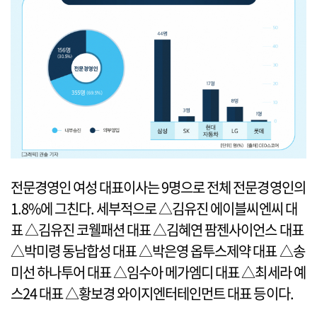
전문경영인 여성 대표이사는 9명으로 전체 전문경영인의
1.8%에 그친다. 세부적으로 △김유진 에이블씨엔씨 대
표 △김유진 코웰패션 대표 △김혜연 팜젠사이언스 대표
△박미령 동남합성 대표 △박은영 옵투스제약 대표 △송
미선 하나투어 대표 △임수아 메가엠디 대표 △최세라 예
스24 대표 △황보경 와이지엔터테인먼트 대표 등이다.