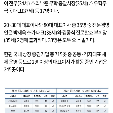
이 전무(34세) △최낙준 무학 총괄사장(35세) △우혁주
국동 대표(37세) 등 17명이다.
20~30대 대표이사와 80대 대표이사 총 35명 중 전문경영
인은 박재욱 쏘카 대표(38세)와 김종식 진로발효 부회장
(85세) 2명에 불과하다. 33명은 모두 오너 일가다.
한편 국내 상장 중견기업 총 715곳 중 공동·각자대표 체
제 운영 등으로 2명 이상의 대표이사가 활동 중인 기업은
245곳이다.