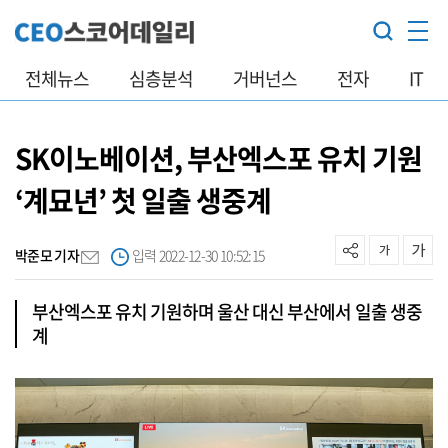
전체뉴스
심층분석
거버넌스
전자
IT
SK이노베이션, 부산엑스포 유치 기원
‘계묘년’ 첫 일출 생중계
박준모 기자
입력 2022-12-30 10:52:15
부산엑스포 유치 기원하며 울산 대신 부산에서 일출 생중
계