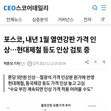
전체뉴스
심층분석
거버넌스
전자
IT
포스코, 내년 1월 열연강판 가격 인
상…현대제철 등도 인상 검토 중
박준모 기자
입력 2022-12-21 07:00:04
톤당 5만원 인상…철광석 가격 인상분 원가에 반영
현대제철, 동국제강 등도 가격 인상 놓고 고심
“수요 부진 계속되면 인상 가격 적용 어려울 수도”