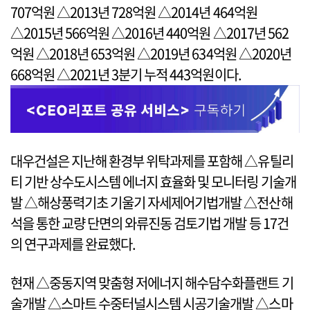
707억원 △2013년 728억원 △2014년 464억원
△2015년 566억원 △2016년 440억원 △2017년 562
억원 △2018년 653억원 △2019년 634억원 △2020년
668억원 △2021년 3분기 누적 443억원이다.
대우건설은 지난해 환경부 위탁과제를 포함해 △유틸리
티 기반 상수도시스템 에너지 효율화 및 모니터링 기술개
발 △해상풍력기초 기울기 자세제어기법개발 △전산해
석을 통한 교량 단면의 와류진동 검토기법 개발 등 17건
의 연구과제를 완료했다.
현재 △중동지역 맞춤형 저에너지 해수담수화플랜트 기
술개발 △스마트 수중터널시스템 시공기술개발 △스마