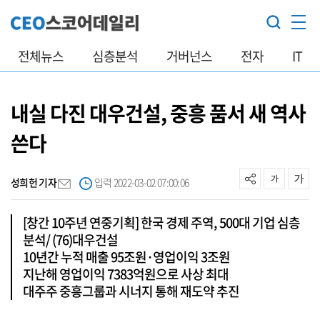
전체뉴스
심층분석
거버넌스
전자
IT
내실 다진 대우건설, 중흥 품서 새 역사
쓴다
성희헌 기자
입력 2022-03-02 07:00:06
[창간 10주년 연중기획] 한국 경제 주역, 500대 기업 심층
분석/ (76)대우건설
10년간 누적 매출 95조원·영업이익 3조원
지난해 영업이익 7383억원으로 사상 최대
대주주 중흥그룹과 시너지 통해 재도약 추진