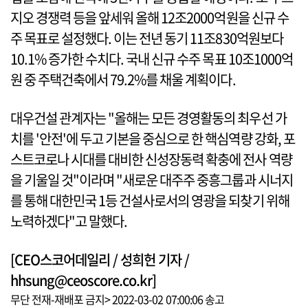
지오 경쟁력 등을 앞세워 올해 12조2000억원을 신규 수
주 목표로 설정했다. 이는 전년 동기 11조830억원보다
10.1% 증가한 수치다. 국내 신규 수주 목표 10조1000억
원 중 주택건축에서 79.2%를 채울 계획이다.
대우건설 관계자는 "올해는 모든 경영활동의 최우선 가
치를 '안전'에 두고 기본을 중심으로 한 핵심역량 강화, 포
스트코로나 시대를 대비한 신성장동력 확충에 전사 역량
을 기울일 것"이라며 "새로운 대주주 중흥그룹과 시너지
를 통해 대한민국 1등 건설사로서의 영광을 되찾기 위해
노력하겠다"고 말했다.
[CEO스코어데일리 / 성희헌 기자 /
hhsung@ceoscore.co.kr]
무단 전재-재배포 금지> 2022-03-02 07:00:06 송고