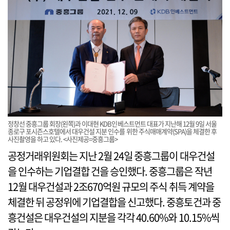
정창선 중흥그룹 회장(왼쪽)과 이대현 KDB인베스트먼트 대표가 지난해 12월 9일 서울
종로구 포시즌스호텔에서 대우건설 지분 인수를 위한 주식매매계약(SPA)을 체결한 후
사진촬영을 하고 있다. <사진제공=중흥그룹>
공정거래위원회는 지난 2월 24일 중흥그룹이 대우건설
을 인수하는 기업결합 건을 승인했다. 중흥그룹은 작년
12월 대우건설과 2조670억원 규모의 주식 취득 계약을
체결한 뒤 공정위에 기업결합을 신고했다. 중흥토건과 중
흥건설은 대우건설의 지분을 각각 40.60%와 10.15%씩