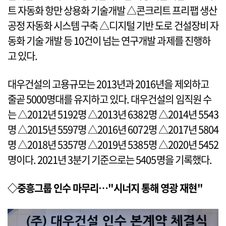
트 자동화 항만 상용화 기술개발 △콘크리트 프리팹 생산
공정 자동화 시스템 구축 △디지털 기반 도로 건설장비 자
동화 기술 개발 등 10건이 넘는 연구개발 과제를 진행하
고 있다.
대우건설의 고용규모는 2013년과 2016년을 제외하고
줄곧 5000명대를 유지하고 있다. 대우건설의 임직원 수
는 △2012년 5192명 △2013년 6382명 △2014년 5543
명 △2015년 5597명 △2016년 6072명 △2017년 5804
명 △2018년 5357명 △2019년 5385명 △2020년 5452
명이다. 2021년 3분기 기준으로는 5405명을 기록했다.
◇중흥그룹 인수 마무리…"시너지 통해 영광 재현"