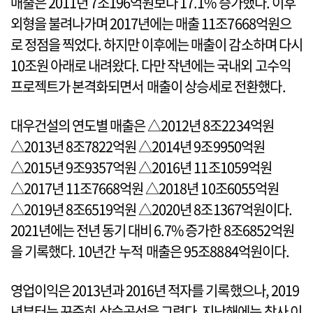
매출은 2011년 7조196억원보다 17.1% 증가했다. 이후
외형을 불려나가며 2017년에는 매출 11조7668억원으
로 정점을 찍었다. 하지만 이후에는 매출이 감소하며 다시
10조원 아래로 내려왔다. 다만 작년에는 국내외 고수익
프로젝트가 본격화되면서 매출이 상승세로 전환했다.
대우건설의 연도별 매출은 △2012년 8조2234억원
△2013년 8조7822억원 △2014년 9조9950억원
△2015년 9조9357억원 △2016년 11조1059억원
△2017년 11조7668억원 △2018년 10조6055억원
△2019년 8조6519억원 △2020년 8조1367억원이다.
2021년에는 전년 동기 대비 6.7% 증가한 8조6852억원
을 기록했다. 10년간 누적 매출은 95조8884억원이다.
영업이익은 2013년과 2016년 적자를 기록했으나, 2019
년부터는 꾸준히 상승곡선을 그렸다. 지난해에는 창사 이