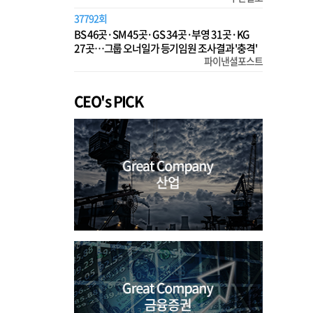
37792회
BS 46곳·SM 45곳·GS 34곳·부영 31곳·KG
27곳…그룹 오너일가 등기임원 조사결과 '충격'
파이낸셜포스트
CEO's PICK