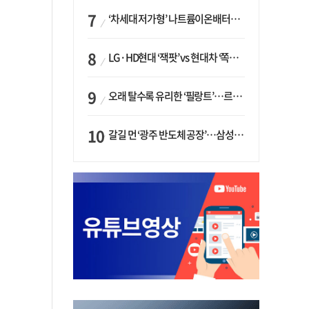
‘차세대 저가형’ 나트륨이온배터리 시대 오나…LG화학·에코프로, 상용화 속도낸다
LG·HD현대 ‘잭팟’ vs 현대차 ‘쪽박’…글로벌 사모펀드, 韓 대기업 투자 ‘희비’
오래 탈수록 유리한 ‘필랑트’…르노코리아, 5년 뒤 잔존가치 53% 보장
갈길 먼 ‘광주 반도체 공장’…삼성·SK, ‘주 52시간제’ 규제 해소 ‘공방’