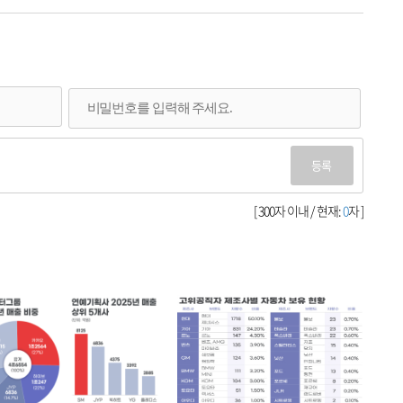
등록
[ 300자 이내 / 현재:
0
자 ]