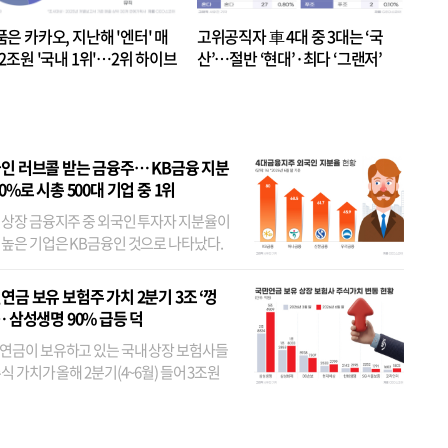
품은 카카오, 지난해 '엔터' 매
고위공직자 車 4대 중 3대는 ‘국
.2조원 '국내 1위'…2위 하이브
산’…절반 ‘현대’·최다 ‘그랜저’
 JYP 순
인 러브콜 받는 금융주… KB금융 지분
80%로 시총 500대 기업 중 1위
 상장 금융지주 중 외국인 투자자 지분율이
 높은 기업은 KB금융인 것으로 나타났다.
 외국인 지분율이 가장 낮은 곳은 메리츠금
었다. 특히 KB금융은 지난달 말 기준 해외
연금 보유 보험주 가치 2분기 3조 ‘껑
투자자 지분율이...
… 삼성생명 90% 급등 덕
연금이 보유하고 있는 국내 상장 보험사들
식 가치가 올해 2분기(4~6월) 들어 3조원
이 불어난 것으로 집계됐다. 삼성생명 주가
이 기간 90% 가까이 치솟으면서 전체 증가분
부분을 책임진 덕...