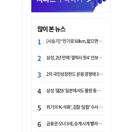
많이 본 뉴스
[시승기] “전기로 60km, 밟으면 462마력”…볼보 XC60 T8의 두 얼굴
삼성, 2년 만에 ‘갤럭시 핏4’ 선보이나…웨어러블 생태계 확장 ‘시동’
2차 국민성장펀드 운용 경쟁에 33개사 몰렸다…신한·하나 등 새 얼굴 대거 합류
삼성 ‘갤Z8’ 일본에서도 물량 동났다…애플 참전 앞두고 선두 수성 ‘시험대’
위기의 ‘K-석화’, 검찰 ‘담합’ 수사 착수…“LG·한화·롯데 등 7개 업체, 8개 제품 가격 담합”
금융권 오너 3세, 승계 시계 빨라지나…한국투자 ‘속도’·미래에셋·메리츠는 ‘거리두기’