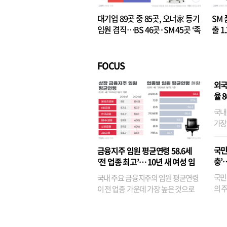
대기업 89곳 중 85곳, 오너家 등기
SM 
임원 겸직…BS 46곳·SM 45곳 ‘족
출 1
벌경영’ 고착화
·3위
FOCUS
외국
율 
국내
가장
반면
융이
국민
금융지주 임원 평균연령 58.6세
기관
충’
‘전 업종 최고’… 10년 새 여성 임
원은 14배 껑충
국민
국내 주요 금융지주의 임원 평균연령
의 주
이 전 업종 가운데 가장 높은 것으로
가까
나타났다. 금융업 특유의 경험 중심 인
가 
사와 내부 승진 문화가 이어지면서 10
의 대
년새 임원의 평균연령이 높아졌으며,