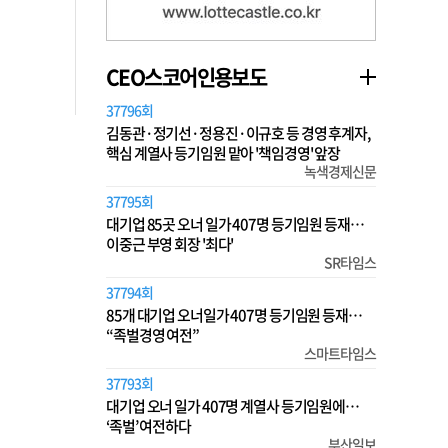
CEO스코어인용보도
37796회
김동관·정기선·정용진·이규호 등 경영 후계자,
핵심 계열사 등기임원 맡아 '책임경영' 앞장
녹색경제신문
37795회
대기업 85곳 오너 일가 407명 등기임원 등재…
이중근 부영 회장 '최다'
SR타임스
37794회
85개 대기업 오너일가 407명 등기임원 등재…
“족벌경영 여전”
스마트타임스
37793회
대기업 오너 일가 407명 계열사 등기임원에…
‘족벌’ 여전하다
부산일보