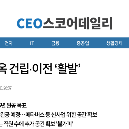
전자
IT
금융
중공업
생활경제
옥 건립∙이전 ‘활발’
1:26:37
6년 완공 목표
 완공 예정…메타버스 등 신사업 위한 공간 확보
직원 수에 추가 공간 확보 '불가피'