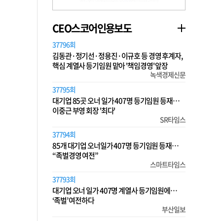
CEO스코어인용보도
37796회
김동관·정기선·정용진·이규호 등 경영 후계자,
핵심 계열사 등기임원 맡아 '책임경영' 앞장
녹색경제신문
37795회
대기업 85곳 오너 일가 407명 등기임원 등재…
이중근 부영 회장 '최다'
SR타임스
37794회
85개 대기업 오너일가 407명 등기임원 등재…
“족벌경영 여전”
스마트타임스
37793회
대기업 오너 일가 407명 계열사 등기임원에…
‘족벌’ 여전하다
부산일보