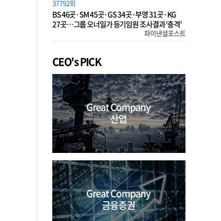
37792회
BS 46곳·SM 45곳·GS 34곳·부영 31곳·KG
27곳…그룹 오너일가 등기임원 조사결과 '충격'
파이낸셜포스트
CEO's PICK