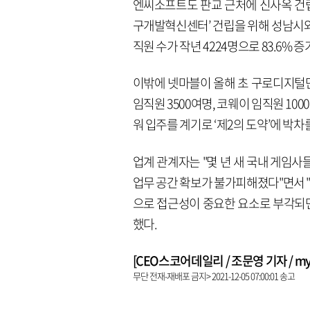
엔씨소프트도 판교 근처에 신사옥 건립 
구개발혁신센터’ 건립을 위해 성남시와 
직원 수가 작년 4224명으로 83.6
이밖에 넷마블이 올해 초 구로디지털
임직원 3500여명, 코웨이 임직원 10
워 입주를 계기로 ‘제2의 도약’에 박차
업계 관계자는 "몇 년 새 국내 게임
업무 공간 확보가 불가피해졌다"면서 
으로 접근성이 중요한 요소로 부각되
했다.
[CEO스코어데일리 / 조문영 기자 / mych
무단 전재-재배포 금지> 2021-12-05 07:00:01 송고