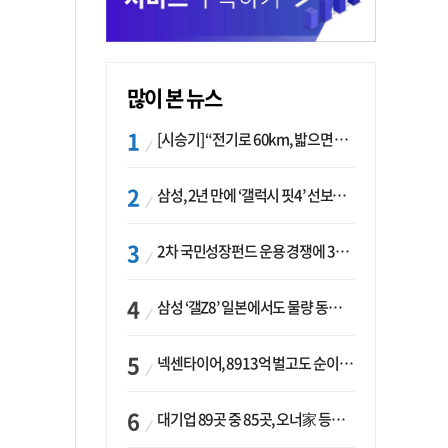
많이 본 뉴스
[시승기] “전기로 60km, 밟으면 462마력”…볼보 XC60 T8의 두 얼굴
삼성, 2년 만에 ‘갤럭시 핏4’ 선보이나…웨어러블 생태계 확장 ‘시동’
2차 국민성장펀드 운용 경쟁에 33개사 몰렸다…신한·하나 등 새 얼굴 대거 합류
삼성 ‘갤Z8’ 일본에서도 물량 동났다…애플 참전 앞두고 선두 수성 ‘시험대’
넥센타이어, 8913억 벌고도 순이익 2억…유럽 세부담에 이익 증발
대기업 89곳 중 85곳, 오너家 등기임원 겸직…BS 46곳·SM 45곳 ‘족벌경영’ 고착화