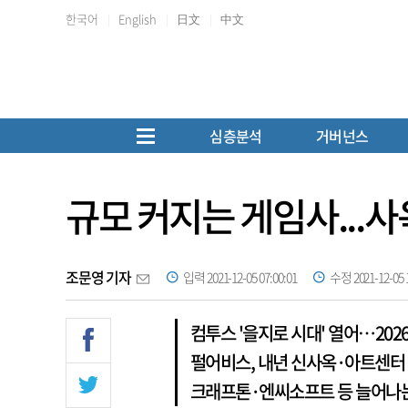
한국어
English
日文
中文
심층분석
거버넌스
규모 커지는 게임사...사
조문영 기자
입력 2021-12-05 07:00:01
수정 2021-12-05 1
컴투스 '을지로 시대' 열어…202
펄어비스, 내년 신사옥·아트센터
크래프톤·엔씨소프트 등 늘어나는 