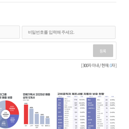
등록
[ 300자 이내 / 현재:
0
자 ]