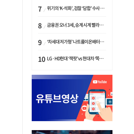
위기의 ‘K-석화’, 검찰 ‘담합’ 수사 착수…“LG·한화·롯데 등 7개 업체, 8개 제품 가격 담합”
금융권 오너 3세, 승계 시계 빨라지나…한국투자 ‘속도’·미래에셋·메리츠는 ‘거리두기’
‘차세대 저가형’ 나트륨이온배터리 시대 오나…LG화학·에코프로, 상용화 속도낸다
LG·HD현대 ‘잭팟’ vs 현대차 ‘쪽박’…글로벌 사모펀드, 韓 대기업 투자 ‘희비’