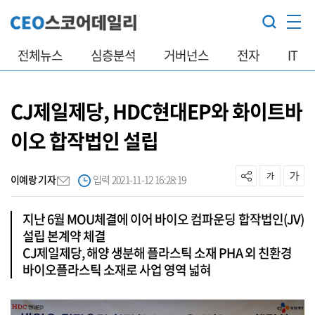
전체뉴스
심층분석
거버넌스
전자
IT
CJ제일제당, HDC현대EP와 화이트바
이오 합작법인 설립
이예랑 기자
입력 2021-11-12 16:28:19
지난 6월 MOU체결에 이어 바이오 컴파운딩 합작법인(JV)
설립 본계약 체결
CJ제일제당, 해양 생분해 플라스틱 소재 PHA 외 친환경
바이오플라스틱 소재로 사업 영역 넓혀