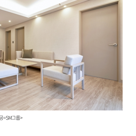
공=SM그룹>