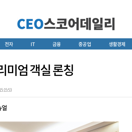
전자
IT
금융
중공업
생활경제
리미엄 객실 론칭
5:15:53
뉴얼