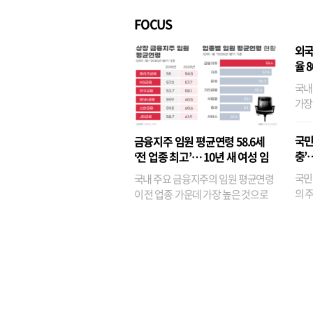
FOCUS
외국
율 
국내
가장
반면
융이
국민
금융지주 임원 평균연령 58.6세
기관
충’
‘전 업종 최고’… 10년 새 여성 임
원은 14배 껑충
국민
국내 주요 금융지주의 임원 평균연령
의 주
이 전 업종 가운데 가장 높은 것으로
가까
나타났다. 금융업 특유의 경험 중심 인
가 
사와 내부 승진 문화가 이어지면서 10
의 대
년새 임원의 평균연령이 높아졌으며,
평균연령이 60대를 기...