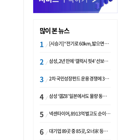
많이 본 뉴스
[시승기] “전기로 60km, 밟으면 462마력”…볼보 XC60 T8의 두 얼굴
삼성, 2년 만에 ‘갤럭시 핏4’ 선보이나…웨어러블 생태계 확장 ‘시동’
2차 국민성장펀드 운용 경쟁에 33개사 몰렸다…신한·하나 등 새 얼굴 대거 합류
삼성 ‘갤Z8’ 일본에서도 물량 동났다…애플 참전 앞두고 선두 수성 ‘시험대’
넥센타이어, 8913억 벌고도 순이익 2억…유럽 세부담에 이익 증발
대기업 89곳 중 85곳, 오너家 등기임원 겸직…BS 46곳·SM 45곳 ‘족벌경영’ 고착화