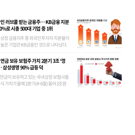
인 러브콜 받는 금융주… KB금융 지분
80%로 시총 500대 기업 중 1위
 상장 금융지주 중 외국인 투자자 지분율이
 높은 기업은 KB금융인 것으로 나타났다.
 외국인 지분율이 가장 낮은 곳은 메리츠금
었다. 특히 KB금융은 지난달 말 기준 해외
연금 보유 보험주 가치 2분기 3조 ‘껑
투자자 지분율이...
… 삼성생명 90% 급등 덕
연금이 보유하고 있는 국내 상장 보험사들
식 가치가 올해 2분기(4~6월) 들어 3조원
이 불어난 것으로 집계됐다. 삼성생명 주가
이 기간 90% 가까이 치솟으면서 전체 증가분
부분을 책임진 덕...