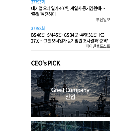
37793회
대기업 오너 일가 407명 계열사 등기임원에…
‘족벌’ 여전하다
부산일보
37792회
BS 46곳·SM 45곳·GS 34곳·부영 31곳·KG
27곳…그룹 오너일가 등기임원 조사결과 '충격'
파이낸셜포스트
CEO's PICK