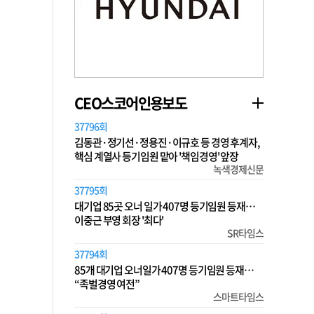
CEO스코어인용보도
37796회
김동관·정기선·정용진·이규호 등 경영 후계자,
핵심 계열사 등기임원 맡아 '책임경영' 앞장
녹색경제신문
37795회
대기업 85곳 오너 일가 407명 등기임원 등재…
이중근 부영 회장 '최다'
SR타임스
37794회
85개 대기업 오너일가 407명 등기임원 등재…
“족벌경영 여전”
스마트타임스