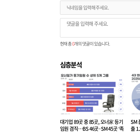
현재 총
0
개의 댓글이 있습니다.
심층분석
대기업 89곳 중 85곳, 오너家 등기
SM 
임원 겸직…BS 46곳·SM 45곳 ‘족
출 1
벌경영’ 고착화
·3위