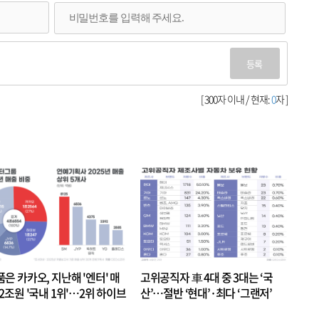
등록
[ 300자 이내 / 현재:
0
자 ]
품은 카카오, 지난해 '엔터' 매
고위공직자 車 4대 중 3대는 ‘국
.2조원 '국내 1위'…2위 하이브
산’…절반 ‘현대’·최다 ‘그랜저’
 JYP 순