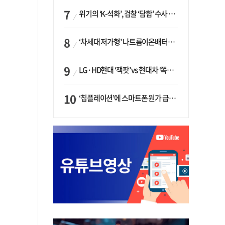
위기의 ‘K-석화’, 검찰 ‘담합’ 수사 착수…“LG·한화·롯데 등 7개 업체, 8개 제품 가격 담합”
‘차세대 저가형’ 나트륨이온배터리 시대 오나…LG화학·에코프로, 상용화 속도낸다
LG·HD현대 ‘잭팟’ vs 현대차 ‘쪽박’…글로벌 사모펀드, 韓 대기업 투자 ‘희비’
‘칩플레이션’에 스마트폰 원가 급등…삼성전자, ‘엑시노스’ 채택 확대하나