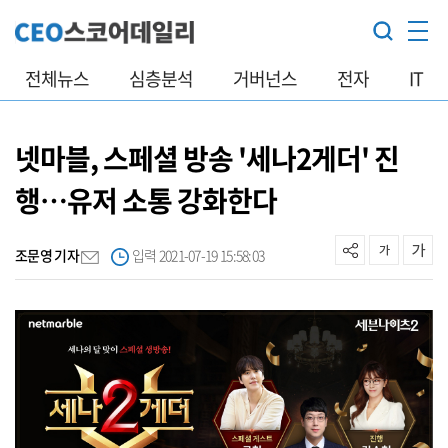
전체뉴스
심층분석
거버넌스
전자
IT
넷마블, 스페셜 방송 '세나2게더' 진
행…유저 소통 강화한다
조문영 기자
입력 2021-07-19 15:58:03