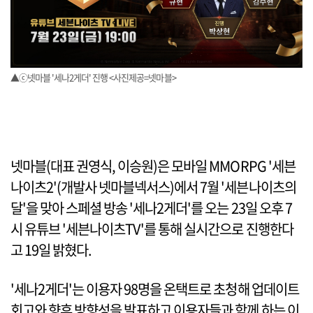
▲ⓒ넷마블 '세나2게더' 진행 <사진제공=넷마블>
넷마블(대표 권영식, 이승원)은 모바일 MMORPG '세븐
나이츠2'(개발사 넷마블넥서스)에서 7월 '세븐나이츠의
달'을 맞아 스페셜 방송 '세나2게더'를 오는 23일 오후 7
시 유튜브 '세븐나이츠TV'를 통해 실시간으로 진행한다
고 19일 밝혔다.
'세나2게더'는 이용자 98명을 온택트로 초청해 업데이트
회고와 향후 방향성을 발표하고 이용자들과 함께 하는 이