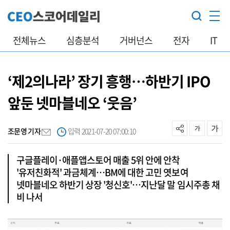
전체뉴스
심층분석
거버넌스
전자
IT
‘제2의나라’ 장기 흥행…하반기 IPO
앞둔 넷마블네오 ‘웃음’
조문영 기자
입력 2021-07-20 07:00:10
구글플레이·애플앱스토어 매출 5위 안에 안착
'유저친화적' 과금체계…BM에 대한 고민 엿보여
넷마블네오 하반기 상장 '청신호'…지난달 말 임시주총 채
비 나서