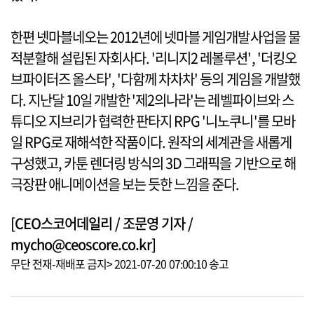
한편 넷마블네오는 2012년에 넷마블 게임개발사업을 물
적분할해 설립된 자회사다. '리니지2 레볼루션', '더킹오
브파이터즈 올스타', '다함께 차차차' 등의 게임을 개발했
다. 지난달 10일 개발한 '제2의나라'는 레벨파이브와 스
튜디오 지브리가 협력한 판타지 RPG '니노쿠니'를 모바
일 RPG로 재해석한 작품이다. 원작의 세계관을 새롭게
구성했고, 카툰 렌더링 방식의 3D 그래픽을 기반으로 해
극장판 애니메이션을 보는 듯한 느낌을 준다.
[CEO스코어데일리 / 조문영 기자 /
mycho@ceoscore.co.kr]
무단 전재-재배포 금지> 2021-07-20 07:00:10 송고