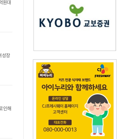
0억원대
며 성장
로 인해