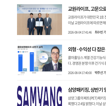
교원라이프, 고문으로
교원라이프가 대한민국 1호 
이날 교원라이프에 따르면 해당
최수빈 
2026-08-04 17:41:46
외형·수익성 다 잡은
콜마홀딩스 계열 건강기능식품
다. 경영권 분쟁 이후 건기식
박주선 
2026-08-04 17:40:00
삼양패키징, 상반기 
삼양그룹의 페트(PET) 패키징
록했다고 4일 밝혔다. 이날 