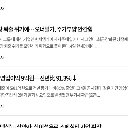
기자
장 퇴출 위기에…오너일가, 주가부양 안간힘
 그룹 내 패션 기업인 한세엠케이 자사주 매입에 나서고 있다. 최근 강화된 상장폐
 퇴출 위기를 모면하기 위함으로 풀이된다. 4일 한세엠케이...
기자
 영업이익 9억원…전년比 91.3%↓
출이 5911억원으로 전년 동기 대비 0.5% 줄었다고 4일 공시했다. 같은 기간 영
 다만 지난해 2분기 일회성 요인으로 발생했던 부가세 환급(66억...
기자
이버맥싱’…삼양사, 식이섬유로 스페셜티 사업 확장