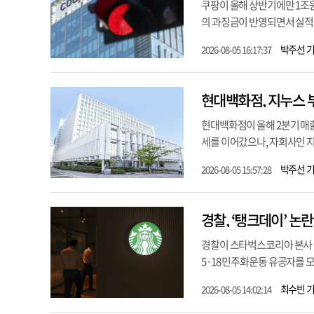
쿠팡이 올해 상반기에만 1조원
의 과징금이 반영되면서 실적에 
박주선 
2026-08-05 16:17:37
현대백화점, 지누스 
현대백화점이 올해 2분기 매
세를 이어갔으나, 자회사인 지
박주선 
2026-08-05 15:57:28
경찰, ‘탱크데이’ 
경찰이 스타벅스코리아 본사 
5·18 민주화운동 유공자를 모
최수빈 
2026-08-05 14:02:14