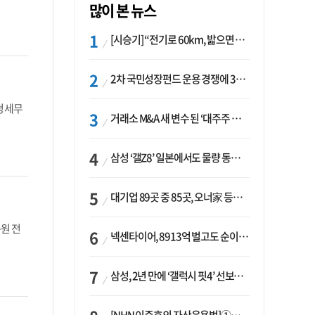
많이 본 뉴스
[시승기] “전기로 60km, 밟으면 462마력”…볼보 XC60 T8의 두 얼굴
2차 국민성장펀드 운용 경쟁에 33개사 몰렸다…신한·하나 등 새 얼굴 대거 합류
청 세무
거래소 M&A 새 변수 된 ‘대주주 심사’…네이버·두나무 결합도 영향권
삼성 ‘갤Z8’ 일본에서도 물량 동났다…애플 참전 앞두고 선두 수성 ‘시험대’
대기업 89곳 중 85곳, 오너家 등기임원 겸직…BS 46곳·SM 45곳 ‘족벌경영’ 고착화
원 전
넥센타이어, 8913억 벌고도 순이익 2억…유럽 세부담에 이익 증발
삼성, 2년 만에 ‘갤럭시 핏4’ 선보이나…웨어러블 생태계 확장 ‘시동’