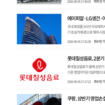
박주선 
2026-08-05 17:40:00
에이피알·LG생건·아
국내 화장품 3사인 아모레퍼시
기 호실적 배경으로 해외 시장
최수빈 
2026-08-05 17:25:38
롯데칠성음료, 2분기
롯데칠성음료가 올해 상반기 매
기준 영업이익은 558억원으로 
최수빈 
2026-08-05 17:17:22
쿠팡, 상반기 영업손