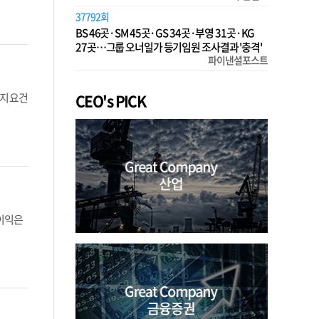
37792회
BS 46곳·SM 45곳·GS 34곳·부영 31곳·KG
27곳…그룹 오너일가 등기임원 조사결과 '충격'
파이낸셜포스트
CEO's PICK
지 요건
업이익은