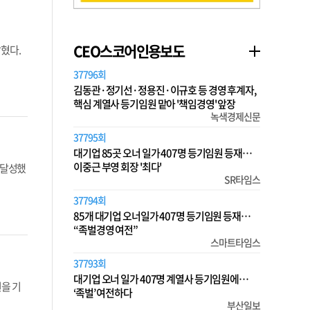
CEO스코어인용보도
밝혔다.
37796회
김동관·정기선·정용진·이규호 등 경영 후계자,
핵심 계열사 등기임원 맡아 '책임경영' 앞장
녹색경제신문
37795회
대기업 85곳 오너 일가 407명 등기임원 등재…
이중근 부영 회장 '최다'
 달성했
SR타임스
37794회
85개 대기업 오너일가 407명 등기임원 등재…
“족벌경영 여전”
스마트타임스
37793회
대기업 오너 일가 407명 계열사 등기임원에…
원을 기
‘족벌’ 여전하다
부산일보