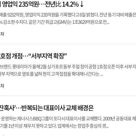
 영업익 235억원…전년比 14.2%↓
출 9232억원, 영업이익 235억원을 기록했다고 6일 밝혔다. 전년 동기 대비 매출은 
 감소한 수치다. 같은 기간 취급고(GMV)는 1조3629억원으로 전...
기자
2호점 개점…“서부지역 확장”
브랜드 롯데리아가 올해 2월 싱가포르 동부 주얼 창이 공항 1호점 오픈 이후 서부 지
부 지역으로 영토를 넓혀 현지 고객 접점을 확대해 나간다는 ...
기자
‘잔혹사’…반복되는 대표이사 교체 배경은
 운영하는 제너시스BBQ그룹이 또다시 대표이사를 교체했다. 2009년 공동대표 체
를 1년 이상 채우지 못하고 있다. 업계에서는 창업주 중심의 경...