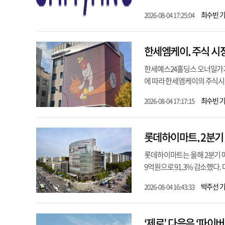
최수빈 
2026-08-04 17:25:04
한세엠케이, 주식 시
한세예스24홀딩스 오너일가가
에 따라 한세엠케이의 주식시장
최수빈 
2026-08-04 17:17:15
롯데하이마트, 2분기
롯데하이마트는 올해 2분기 매
9억원으로 91.3% 감소했다.
박주선 
2026-08-04 16:43:33
‘제로’ 다음은 ‘파