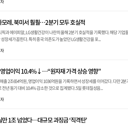
기자
모레, 북미서 훨훨…2분기 모두 호실적
픽과 에이피알, LG생활건강이 나란히 올해 2분기 호실적을 기록했다. 해당 기업들
 성장세가 꼽힌다. 특히 중국 의존도가 높았던 LG생활건강을 포...
기자
 영업이익 10.4%↓…“원자재 가격 상승 영향”
출 2조654억원, 영업이익 1036억원을 기록하면서 성장세를 이어갔다. 다만 2분
전년 동기 대비 10.4% 감소한 것으로 집계됐다. 5일 롯데칠성음...
기자
실만 1조 넘었다…대규모 과징금 ‘직격탄’