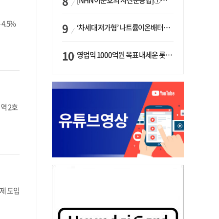
[NHN 이준호의 자산운용법]①이니시오·JLC ‘부동산’-JLC파트너스 ‘투자’…“부동산 담보대출로 투자재원 확보”
4.5%
‘차세대 저가형’ 나트륨이온배터리 시대 오나…LG화학·에코프로, 상용화 속도낸다
영업익 1000억원 목표 내세운 롯데마트…하반기 ‘오카도’ 시험대
역 2호
제 도입