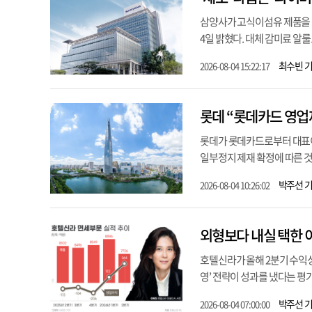
삼양사가 고식이섬유 제품을 선
4일 밝혔다. 대체 감미료 알
최수빈 
2026-08-04 15:22:17
롯데 “롯데카드 영업
롯데가 롯데카드로부터 대표이사
일부정지 제재 확정에 따른 것이
박주선 
2026-08-04 10:26:02
외형보다 내실 택한 
호텔신라가 올해 2분기 수익성
영’ 전략이 성과를 냈다는 평가
박주선 
2026-08-04 07:00:00