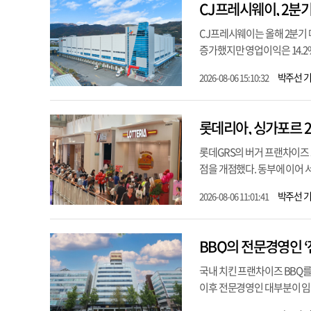
CJ프레시웨이, 2분기
CJ프레시웨이는 올해 2분기 매
증가했지만 영업이익은 14.2%
박주선 
2026-08-06 15:10:32
롯데리아, 싱가포르 
롯데GRS의 버거 프랜차이즈 
점을 개점했다. 동부에 이어 서
박주선 
2026-08-06 11:01:41
BBQ의 전문경영인 
국내 치킨 프랜차이즈 BBQ를
이후 전문경영인 대부분이 임기