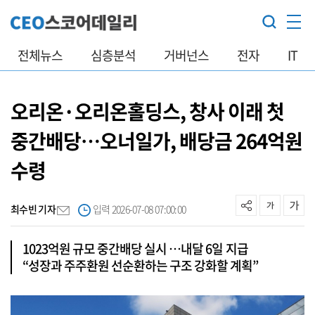
전체뉴스
심층분석
거버넌스
전자
IT
오리온·오리온홀딩스, 창사 이래 첫
중간배당…오너일가, 배당금 264억원
수령
최수빈 기자
입력 2026-07-08 07:00:00
1023억원 규모 중간배당 실시 …내달 6일 지급
“성장과 주주환원 선순환하는 구조 강화할 계획”