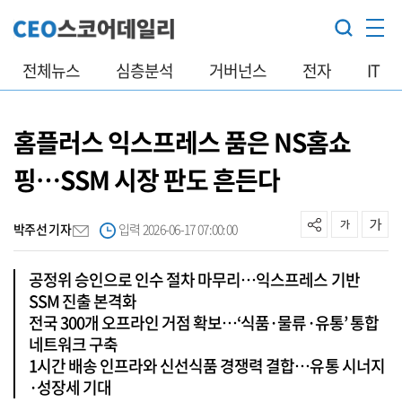
전체뉴스
심층분석
거버넌스
전자
IT
홈플러스 익스프레스 품은 NS홈쇼
핑…SSM 시장 판도 흔든다
박주선 기자
입력 2026-06-17 07:00:00
공정위 승인으로 인수 절차 마무리…익스프레스 기반
SSM 진출 본격화
전국 300개 오프라인 거점 확보…‘식품·물류·유통’ 통합
네트워크 구축
1시간 배송 인프라와 신선식품 경쟁력 결합…유통 시너지
·성장세 기대