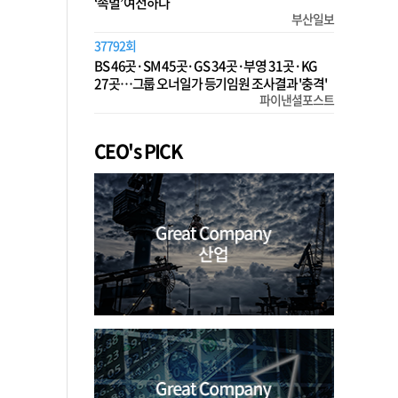
‘족벌’ 여전하다
부산일보
37792회
BS 46곳·SM 45곳·GS 34곳·부영 31곳·KG
27곳…그룹 오너일가 등기임원 조사결과 '충격'
파이낸셜포스트
CEO's PICK