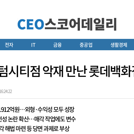
전자
IT
금융
중공업
생활경제
텀시티점 악재 만난 롯데백화
6:24:22
 1912억원…외형·수익성 모두 성장
전성 논란 확산…매각 작업에도 변수
각 해법 마련 등 당면 과제로 부상