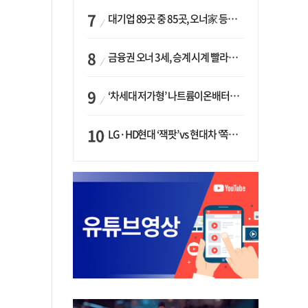
대기업 89곳 중 85곳, 오너家 등기임원 겸직…BS 46곳·SM 45곳 ‘족벌경영’ 고착화
금융권 오너 3세, 승계 시계 빨라지나…한국투자 ‘속도’·미래에셋·메리츠는 ‘거리두기’
‘차세대 저가형’ 나트륨이온배터리 시대 오나…LG화학·에코프로, 상용화 속도낸다
LG·HD현대 ‘잭팟’ vs 현대차 ‘쪽박’…글로벌 사모펀드, 韓 대기업 투자 ‘희비’