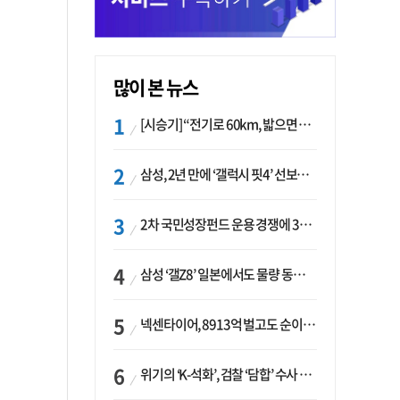
많이 본 뉴스
[시승기] “전기로 60km, 밟으면 462마력”…볼보 XC60 T8의 두 얼굴
삼성, 2년 만에 ‘갤럭시 핏4’ 선보이나…웨어러블 생태계 확장 ‘시동’
2차 국민성장펀드 운용 경쟁에 33개사 몰렸다…신한·하나 등 새 얼굴 대거 합류
삼성 ‘갤Z8’ 일본에서도 물량 동났다…애플 참전 앞두고 선두 수성 ‘시험대’
넥센타이어, 8913억 벌고도 순이익 2억…유럽 세부담에 이익 증발
위기의 ‘K-석화’, 검찰 ‘담합’ 수사 착수…“LG·한화·롯데 등 7개 업체, 8개 제품 가격 담합”