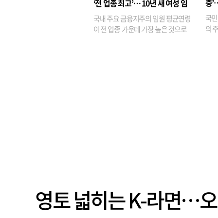
충’
‘전 업종 최고’… 10년 새 여성 임
원은 14배 껑충
국민
국내 주요 금융지주의 임원 평균연령
의 주
이 전 업종 가운데 가장 높은 것으로
가까
나타났다. 금융업 특유의 경험 중심 인
가 
사와 내부 승진 문화가 이어지면서 10
의 대
년새 임원의 평균연령이 높아졌으며,
평균연령이 60대를 기...
영토 넓히는 K-라면…오