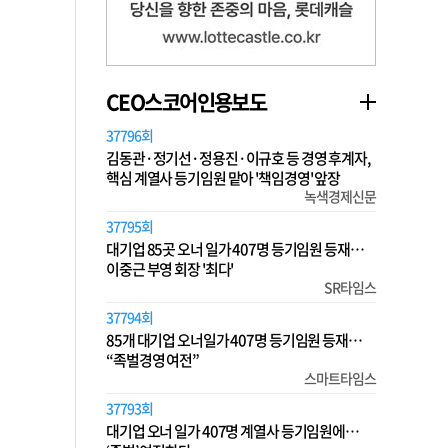
CEO스코어인용보도
37796회
김동관·정기선·정용진·이규호 등 경영 후계자,
핵심 계열사 등기임원 맡아 '책임경영' 앞장
녹색경제신문
37795회
대기업 85곳 오너 일가 407명 등기임원 등재…
이중근 부영 회장 '최다'
SR타임스
37794회
85개 대기업 오너일가 407명 등기임원 등재…
“족벌경영 여전”
스마트타임스
37793회
대기업 오너 일가 407명 계열사 등기임원에…