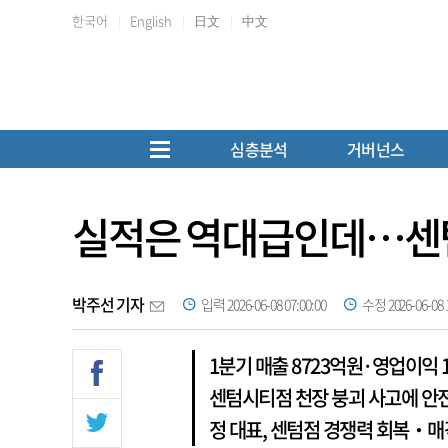
한국어
English
日文
中文
심층분석
거버넌스
실적은 역대급인데…센
박주선 기자
입력 2026-06-08 07:00:00
수정 2026-06-08 1
1분기 매출 8723억원·영업이익
센텀시티점 천장 붕괴 사고에 안
정 대표, 센텀점 경쟁력 회복‧매