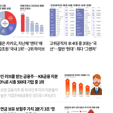
품은 카카오, 지난해 '엔터' 매
고위공직자 車 4대 중 3대는 ‘국
.2조원 '국내 1위'…2위 하이브
산’…절반 ‘현대’·최다 ‘그랜저’
 JYP 순
인 러브콜 받는 금융주… KB금융 지분
80%로 시총 500대 기업 중 1위
 상장 금융지주 중 외국인 투자자 지분율이
 높은 기업은 KB금융인 것으로 나타났다.
 외국인 지분율이 가장 낮은 곳은 메리츠금
었다. 특히 KB금융은 지난달 말 기준 해외
연금 보유 보험주 가치 2분기 3조 ‘껑
투자자 지분율이...