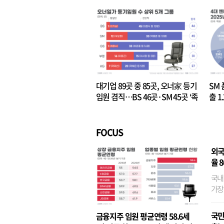
대기업 89곳 중 85곳, 오너家 등기
SM 
임원 겸직…BS 46곳·SM 45곳 ‘족
출 1
벌경영’ 고착화
·3위
FOCUS
외국
율 
국내
가장
반면
융이
국민
금융지주 임원 평균연령 58.6세
기관