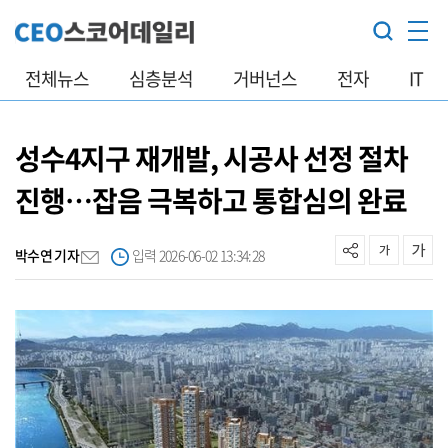
전체뉴스
심층분석
거버넌스
전자
IT
성수4지구 재개발, 시공사 선정 절차
진행…잡음 극복하고 통합심의 완료
박수연 기자
입력 2026-06-02 13:34:28