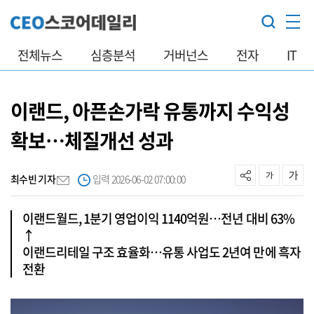
전체뉴스
심층분석
거버넌스
전자
IT
이랜드, 아픈손가락 유통까지 수익성
확보…체질개선 성과
최수빈 기자
입력 2026-06-02 07:00:00
이랜드월드, 1분기 영업이익 1140억원…전년 대비 63%
↑
이랜드리테일 구조 효율화…유통 사업도 2년여 만에 흑자
전환