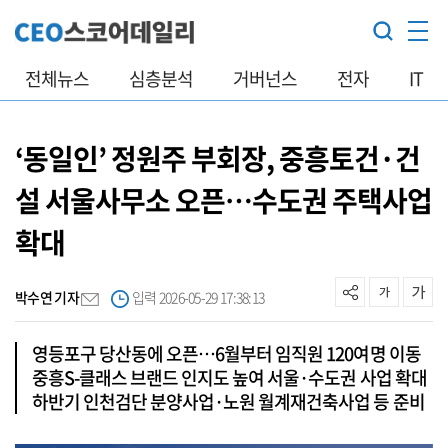
전체뉴스
심층분석
거버넌스
전자
IT
‘동일인’ 정원주 부회장, 중흥토건·건
설 서울사무소 오픈…수도권 주택사업
확대
박수연 기자
입력 2026-05-29 17:38:13
영등포구 당산동에 오픈…6월부터 임직원 120여명 이동
중흥S-클래스 브랜드 인지도 높여 서울·수도권 사업 확대
하반기 인천검단 분양사업·노원 월계재건축사업 등 준비