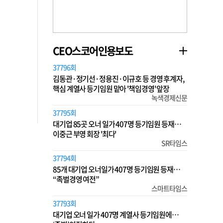
CEO스코어인용보도
37796회
김동관·정기선·정용진·이규호 등 경영 후계자,
핵심 계열사 등기임원 맡아 '책임경영' 앞장
녹색경제신문
37795회
대기업 85곳 오너 일가 407명 등기임원 등재…
이중근 부영 회장 '최다'
SR타임스
37794회
85개 대기업 오너일가 407명 등기임원 등재…
“족벌경영 여전”
스마트타임스
37793회
대기업 오너 일가 407명 계열사 등기임원에…