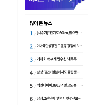
많이 본 뉴스
[시승기] “전기로 60km, 밟으면 462마력”…볼보 XC60 T8의 두 얼굴
2차 국민성장펀드 운용 경쟁에 33개사 몰렸다…신한·하나 등 새 얼굴 대거 합류
거래소 M&A 새 변수 된 ‘대주주 심사’…네이버·두나무 결합도 영향권
삼성 ‘갤Z8’ 일본에서도 물량 동났다…애플 참전 앞두고 선두 수성 ‘시험대’
넥센타이어, 8913억 벌고도 순이익 2억…유럽 세부담에 이익 증발
삼성, 2년 만에 ‘갤럭시 핏4’ 선보이나…웨어러블 생태계 확장 ‘시동’