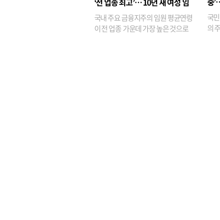
충’
‘전 업종 최고’… 10년 새 여성 임
원은 14배 껑충
국민
국내 주요 금융지주의 임원 평균연령
의 주
이 전 업종 가운데 가장 높은 것으로
가까
나타났다. 금융업 특유의 경험 중심 인
가 
사와 내부 승진 문화가 이어지면서 10
의 대
년새 임원의 평균연령이 높아졌으며,
평균연령이 60대를 기...