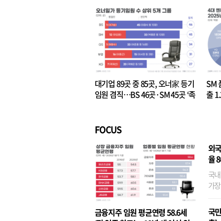
대기업 89곳 중 85곳, 오너家 등기
SM 
임원 겸직…BS 46곳·SM 45곳 ‘족
출 1
벌경영’ 고착화
·3위
FOCUS
외국
율 
국내
가장
반면
융이
국민
금융지주 임원 평균연령 58.6세
기관