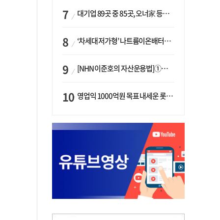
대기업 89곳 중 85곳, 오너家 등기임원 겸직…BS 46곳·SM 45곳 ‘족벌경영’ 고착화
‘차세대 저가형’ 나트륨이온배터리 시대 오나…LG화학·에코프로, 상용화 속도낸다
[NHN 이준호의 자산운용법]①이니시오·JLC ‘부동산’-JLC파트너스 ‘투자’…“부동산 담보대출로 투자재원 확보”
영업익 1000억원 목표 내세운 롯데마트…하반기 ‘오카도’ 시험대