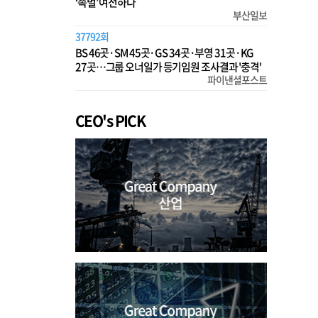
‘족벌’ 여전하다
부산일보
37792회
BS 46곳·SM 45곳·GS 34곳·부영 31곳·KG
27곳…그룹 오너일가 등기임원 조사결과 '충격'
파이낸셜포스트
CEO's PICK