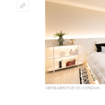
시흥하중 A1블록 전시관 사진.<사진제공=LH>