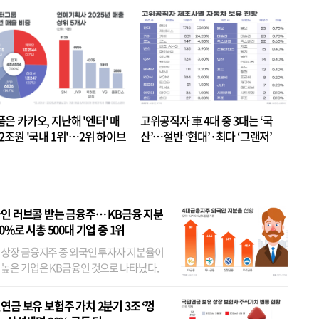
품은 카카오, 지난해 '엔터' 매
고위공직자 車 4대 중 3대는 ‘국
.2조원 '국내 1위'…2위 하이브
산’…절반 ‘현대’·최다 ‘그랜저’
 JYP 순
인 러브콜 받는 금융주… KB금융 지분
80%로 시총 500대 기업 중 1위
 상장 금융지주 중 외국인 투자자 지분율이
 높은 기업은 KB금융인 것으로 나타났다.
 외국인 지분율이 가장 낮은 곳은 메리츠금
었다. 특히 KB금융은 지난달 말 기준 해외
연금 보유 보험주 가치 2분기 3조 ‘껑
투자자 지분율이...