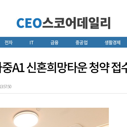
전자
IT
금융
중공업
생활경제
흥하중A1 신혼희망타운 청약 접
3:57:50