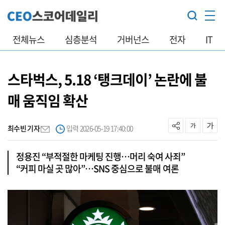
전체뉴스
심층분석
거버넌스
전자
IT
스타벅스, 5.18 ‘탱크데이’ 논란에 불
매 움직임 확산
최수빈 기자
입력 2026-05-19 17:40:00
정용진 “부적절한 마케팅 진행…머리 숙여 사죄”
“커피 마실 곳 많아”…SNS 중심으로 불매 여론