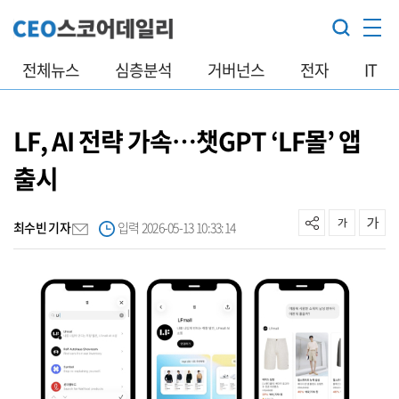
전체뉴스
심층분석
거버넌스
전자
IT
LF, AI 전략 가속…챗GPT ‘LF몰’ 앱
출시
최수빈 기자
입력 2026-05-13 10:33:14