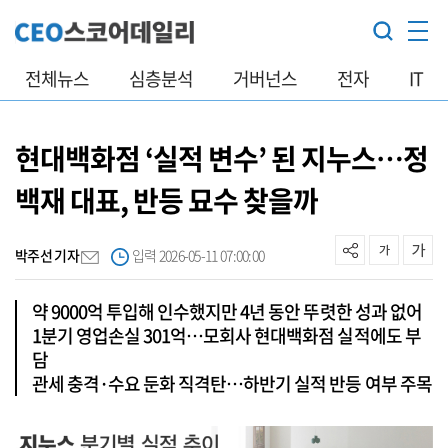
전체뉴스
심층분석
거버넌스
전자
IT
현대백화점 ‘실적 변수’ 된 지누스…정
백재 대표, 반등 묘수 찾을까
박주선 기자
입력 2026-05-11 07:00:00
약 9000억 투입해 인수했지만 4년 동안 뚜렷한 성과 없어
1분기 영업손실 301억…모회사 현대백화점 실적에도 부
담
관세 충격·수요 둔화 직격탄…하반기 실적 반등 여부 주목