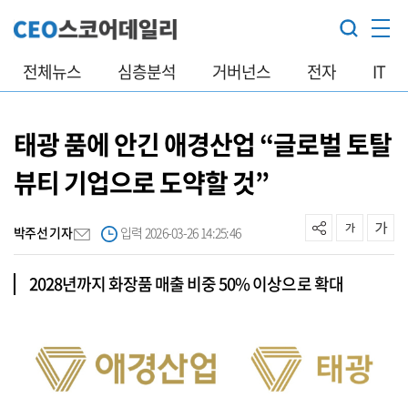
전체뉴스
심층분석
거버넌스
전자
IT
태광 품에 안긴 애경산업 “글로벌 토탈
뷰티 기업으로 도약할 것”
박주선 기자
입력 2026-03-26 14:25:46
2028년까지 화장품 매출 비중 50% 이상으로 확대