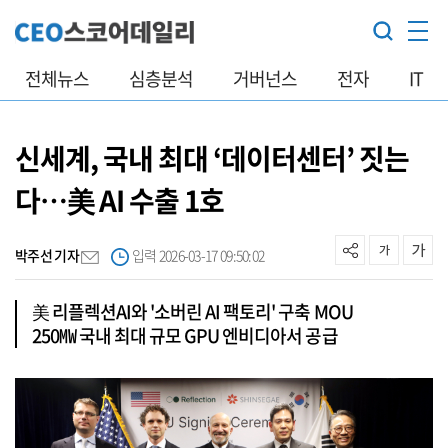
전체뉴스
심층분석
거버넌스
전자
IT
신세계, 국내 최대 ‘데이터센터’ 짓는
다…美 AI 수출 1호
박주선 기자
입력 2026-03-17 09:50:02
美 리플렉션AI와 '소버린 AI 팩토리' 구축 MOU
250㎿ 국내 최대 규모 GPU 엔비디아서 공급