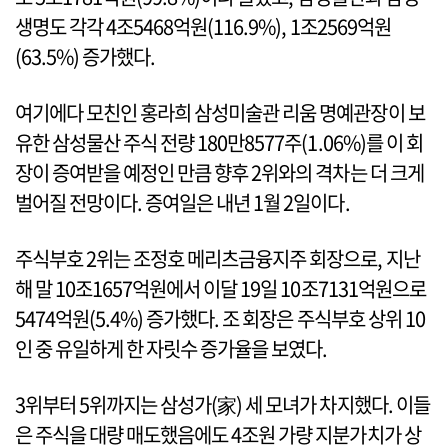
생명도 각각 4조5468억원(116.9%), 1조2569억원
(63.5%) 증가했다.
여기에다 모친인 홍라희 삼성미술관 리움 명예관장이 보
유한 삼성물산 주식 전량 180만8577주(1.06%)를 이 회
장이 증여받을 예정인 만큼 향후 2위와의 격차는 더 크게
벌어질 전망이다. 증여일은 내년 1월 2일이다.
주식부호 2위는 조정호 메리츠금융지주 회장으로, 지난
해 말 10조1657억원에서 이달 19일 10조7131억원으로
5474억원(5.4%) 증가했다. 조 회장은 주식부호 상위 10
인 중 유일하게 한 자릿수 증가율을 보였다.
3위부터 5위까지는 삼성가(家) 세 모녀가 차지했다. 이들
은 주식을 대량 매도했음에도 4조원 가량 지분가치가 상