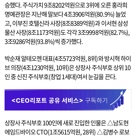
승했다. 주식가치 9조8202억원으로 3위에 오른 홍라희
명예관장은 지난해 말보다 4조3906억원(80.9%) 늘었
고, 이부진 호텔신라 사장(8조8389억원)과 이서현 삼성
물산 사장(8조1173억원)도 각각 3조9998억원(82.7%),
3조9286억원(93.8%)씩 증가했다.
박순재 알테오젠 대표(4조5723억원, 8위)와 방시혁 하이
브 의장(4조1230억원, 10위)은 상장사 주식부호 상위 10
인 중 신진 주식부호(창업 1세대)여서 눈길을 끈다.
상장사 주식부호 100인에 새로 진입한 인물은 △남도현
에임드바이오 CTO(1조5615억원, 28위) △김병수 로보