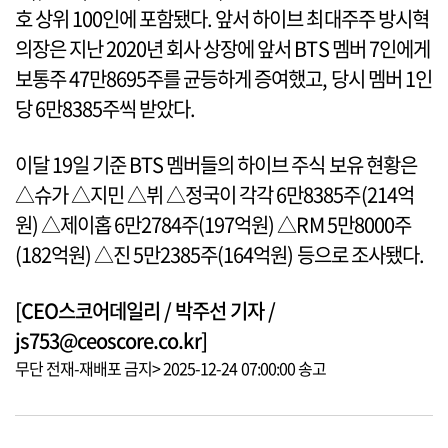
호 상위 100인에 포함됐다. 앞서 하이브 최대주주 방시혁
의장은 지난 2020년 회사 상장에 앞서 BTS 멤버 7인에게
보통주 47만8695주를 균등하게 증여했고, 당시 멤버 1인
당 6만8385주씩 받았다.
이달 19일 기준 BTS 멤버들의 하이브 주식 보유 현황은
△슈가 △지민 △뷔 △정국이 각각 6만8385주(214억
원) △제이홉 6만2784주(197억원) △RM 5만8000주
(182억원) △진 5만2385주(164억원) 등으로 조사됐다.
[CEO스코어데일리 / 박주선 기자 /
js753@ceoscore.co.kr]
무단 전재-재배포 금지> 2025-12-24 07:00:00 송고