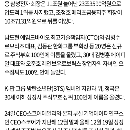
용 삼성전자 회장은 11조원 늘어난 23조3590억원으로
압도적 1위를 차지했고, 조정호 메리츠금융지주 회장이
10조7131억원으로 뒤를 이었다.
남도현 에임드바이오 최고기술책임자(CTO)와 김병수
로보티즈 대표, 김동관 한화그룹 부회장 등 20명은 신규
로 주식부호 100인에 이름을 올렸고, 30대 김병훈 에이피
알 대표와 오준호 레인보우로보틱스 창업자의 자녀인 오
수정씨도 100인 안에 들었다.
K-팝 그룹 방탄소년단(BTS) 멤버인 지민과 뷔, 정국은
30세 이하 상장사 주식부호 상위 100인에 이름을 올렸다.
24일 CEO스코어데일리와 본지 부설 기업데이터연구소
인 CEO스코어가 지난해 12월 말과 올해 12월 19일 상장