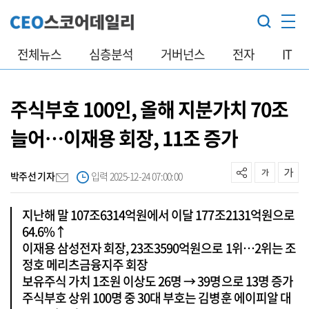
전체뉴스
심층분석
거버넌스
전자
IT
주식부호 100인, 올해 지분가치 70조
늘어…이재용 회장, 11조 증가
박주선 기자
입력 2025-12-24 07:00:00
지난해 말 107조6314억원에서 이달 177조2131억원으로
64.6%↑
이재용 삼성전자 회장, 23조3590억원으로 1위…2위는 조
정호 메리츠금융지주 회장
보유주식 가치 1조원 이상도 26명 → 39명으로 13명 증가
주식부호 상위 100명 중 30대 부호는 김병훈 에이피알 대