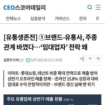
전체뉴스
심층분석
거버넌스
전자
IT
[유통생존전] ①브랜드-유통사, 주종
관계 바꼈다…‘임대업자’ 전락 왜
김연지 기자
입력 2025-09-22 17:45:00
이마트·롯데쇼핑, 테넌트 비중 확대 전략으로 매출 방어
상반기 오프라인 매출 정체…온라인 15.8% 성장과 대비
임대료 수익 안정적이지만…브랜드 갱신 실패 땐 위기