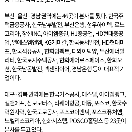
부산·울산·경남 권역에는 46곳이 본사를 뒀다. 한국주
택금융공사, 한국남부발전, 부산은행, 성우하이텍, 르노
코리아, 창신INC, 아이엠증권, HJ중공업, HD현대중공
업, 엘에스엠앤엠, KG케미칼, 한국동서발전, HD현대미
포, 한국석유공사, 한화임팩트, 디와이덕양, 두산에너빌
리티, 한국토지주택공사, 한화에어로스페이스, 한화오
션, 한국남동발전, 넥센타이어, 경남은행 등이 대표적 기
업이다.
대구·경북 권역에는 한국가스공사, 에스엘, 아이엠뱅크,
엘앤에프, 삼보모터스, 티웨이항공, 대동, 포스코, 한국수
력원자력, 한국도로공사, 포스코이앤씨, 포스코퓨처엠,
노벨리스코리아, 한화시스템, POSCO홀딩스 등 23곳이
본사를 두고 있다.