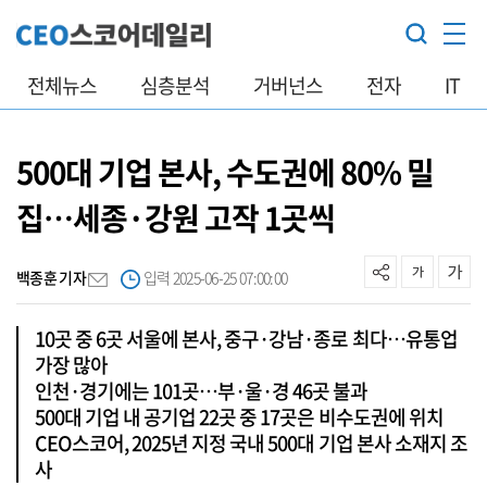
전체뉴스
심층분석
거버넌스
전자
IT
500대 기업 본사, 수도권에 80% 밀
집…세종·강원 고작 1곳씩
백종훈 기자
입력 2025-06-25 07:00:00
10곳 중 6곳 서울에 본사, 중구·강남·종로 최다…유통업
가장 많아
인천·경기에는 101곳…부·울·경 46곳 불과
500대 기업 내 공기업 22곳 중 17곳은 비수도권에 위치
CEO스코어, 2025년 지정 국내 500대 기업 본사 소재지 조
사