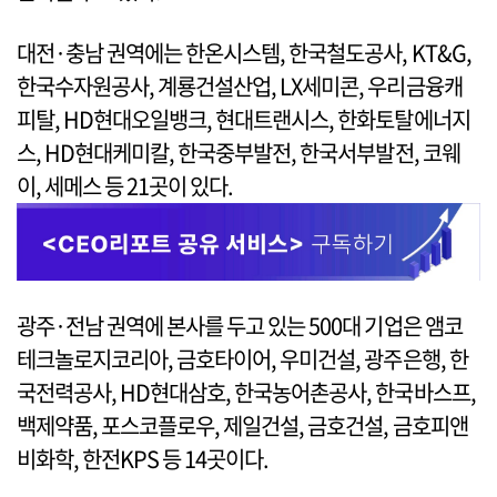
대전·충남 권역에는 한온시스템, 한국철도공사, KT&G,
한국수자원공사, 계룡건설산업, LX세미콘, 우리금융캐
피탈, HD현대오일뱅크, 현대트랜시스, 한화토탈에너지
스, HD현대케미칼, 한국중부발전, 한국서부발전, 코웨
이, 세메스 등 21곳이 있다.
광주·전남 권역에 본사를 두고 있는 500대 기업은 앰코
테크놀로지코리아, 금호타이어, 우미건설, 광주은행, 한
국전력공사, HD현대삼호, 한국농어촌공사, 한국바스프,
백제약품, 포스코플로우, 제일건설, 금호건설, 금호피앤
비화학, 한전KPS 등 14곳이다.