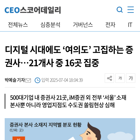
전체뉴스
심층분석
거버넌스
전자
IT
디지털 시대에도 ‘여의도’ 고집하는 증
권사…21개사 중 16곳 집중
박예슬 기자
입력 2025-07-04 18:04:39
500대기업 내 증권사 21곳, iM증권 외 전부 ‘서울’ 소재
본사뿐 아니라 영업지점도 수도권 쏠림현상 심해