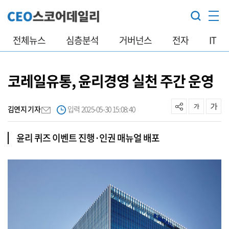
전체뉴스
심층분석
거버넌스
전자
IT
코레일유통, 윤리경영 실천 주간 운영
김연지 기자
입력 2025-05-30 15:08:40
윤리 퀴즈 이벤트 진행·인권 매뉴얼 배포