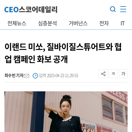
전체뉴스
심층분석
거버넌스
전자
IT
이랜드 미쏘, 질바이질스튜어트와 협
업 캠페인 화보 공개
최수빈 기자
입력 2025-04-23 11:29:53