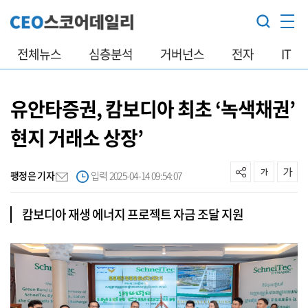
전체뉴스
심층분석
거버넌스
전자
IT
유안타증권, 캄보디아 최초 ‘녹색채권’
현지 거래소 상장’
팽정은 기자
입력 2025-04-14 09:54:07
캄보디아 재생 에너지 프로젝트 자금 조달 지원