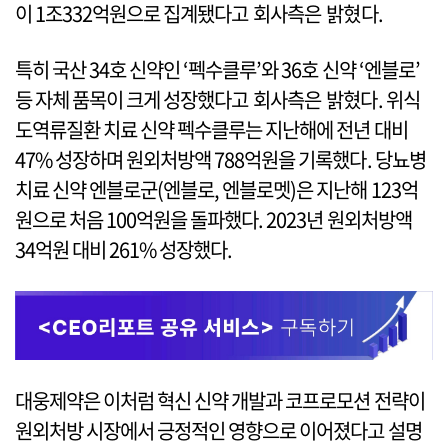
이 1조332억원으로 집계됐다고 회사측은 밝혔다.
특히 국산 34호 신약인 ‘펙수클루’와 36호 신약 ‘엔블로’
등 자체 품목이 크게 성장했다고 회사측은 밝혔다. 위식
도역류질환 치료 신약 펙수클루는 지난해에 전년 대비
47% 성장하며 원외처방액 788억원을 기록했다. 당뇨병
치료 신약 엔블로군(엔블로, 엔블로멧)은 지난해 123억
원으로 처음 100억원을 돌파했다. 2023년 원외처방액
34억원 대비 261% 성장했다.
대웅제약은 이처럼 혁신 신약 개발과 코프로모션 전략이
원외처방 시장에서 긍정적인 영향으로 이어졌다고 설명