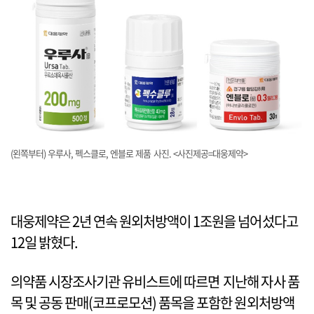
(왼쪽부터) 우루사, 펙스클로, 엔블로 제품 사진. <사진제공=대웅제약>
대웅제약은 2년 연속 원외처방액이 1조원을 넘어섰다고
12일 밝혔다.
의약품 시장조사기관 유비스트에 따르면 지난해 자사 품
목 및 공동 판매(코프로모션) 품목을 포함한 원외처방액