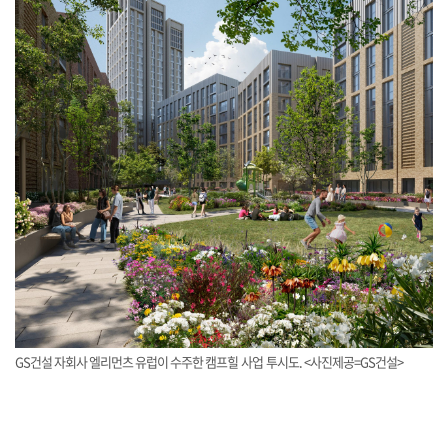
GS건설 자회사 엘리먼츠 유럽이 수주한 캠프힐 사업 투시도. <사진제공=GS건설>