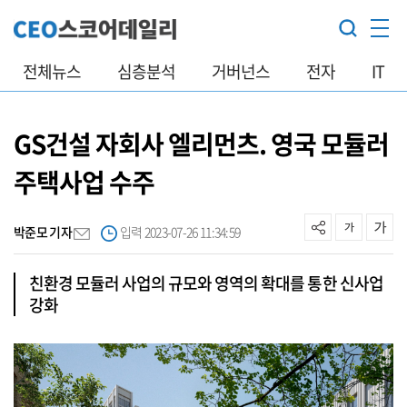
전체뉴스
심층분석
거버넌스
전자
IT
GS건설 자회사 엘리먼츠. 영국 모듈러
주택사업 수주
박준모 기자
입력 2023-07-26 11:34:59
친환경 모듈러 사업의 규모와 영역의 확대를 통한 신사업
강화